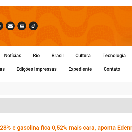
Notícias
Rio
Brasil
Cultura
Tecnologia
tas
Edições Impressas
Expediente
Contato
28% e gasolina fica 0,52% mais cara, aponta Eden