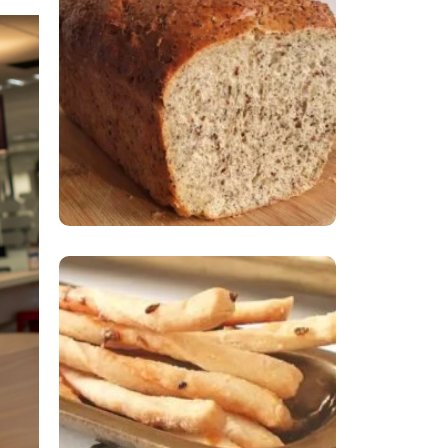
Comer Bem: Pão Low
Carb
Comer Bem:
Palitinhos De Cebola
E Salsa