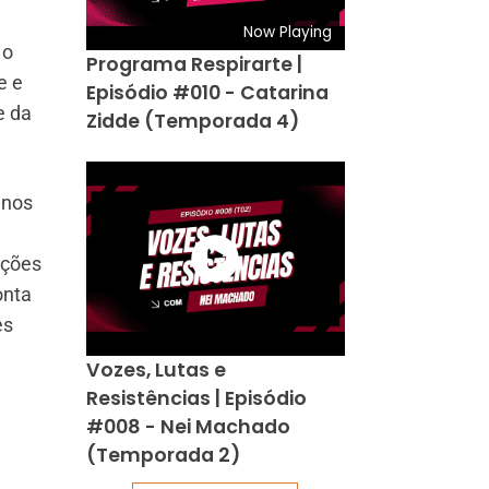
Now Playing
 o
Programa Respirarte |
e e
Episódio #010 - Catarina
e da
Zidde (Temporada 4)
 nos
ações
onta
es
Vozes, Lutas e
Resistências | Episódio
#008 - Nei Machado
(Temporada 2)