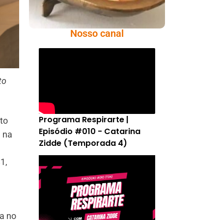
Nosso canal
to
Programa Respirarte |
to
Episódio #010 - Catarina
 na
Zidde (Temporada 4)
1,
a no