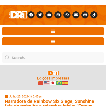
Edições impressas
Julho 25, 2021
2:45 pm
Narradora de Rainbow Six Siege, Sunshine
fala do trabalho e relembra início: “Estava