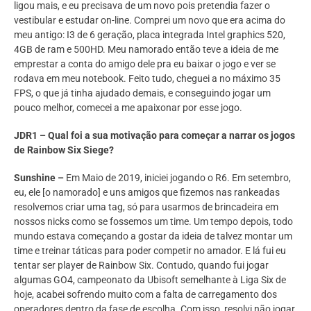
ligou mais, e eu precisava de um novo pois pretendia fazer o
vestibular e estudar on-line. Comprei um novo que era acima do
meu antigo: I3 de 6 geração, placa integrada Intel graphics 520,
4GB de ram e 500HD. Meu namorado então teve a ideia de me
emprestar a conta do amigo dele pra eu baixar o jogo e ver se
rodava em meu notebook. Feito tudo, cheguei a no máximo 35
FPS, o que já tinha ajudado demais, e conseguindo jogar um
pouco melhor, comecei a me apaixonar por esse jogo.
JDR1 – Qual foi a sua motivação para começar a narrar os jogos
de Rainbow Six Siege?
Sunshine –
Em Maio de 2019, iniciei jogando o R6. Em setembro,
eu, ele [o namorado] e uns amigos que fizemos nas rankeadas
resolvemos criar uma tag, só para usarmos de brincadeira em
nossos nicks como se fossemos um time. Um tempo depois, todo
mundo estava começando a gostar da ideia de talvez montar um
time e treinar táticas para poder competir no amador. E lá fui eu
tentar ser player de Rainbow Six. Contudo, quando fui jogar
algumas GO4, campeonato da Ubisoft semelhante à Liga Six de
hoje, acabei sofrendo muito com a falta de carregamento dos
operadores dentro da fase de escolha. Com isso, resolvi não jogar