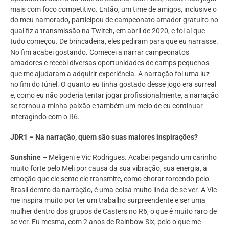
mais com foco competitivo. Então, um time de amigos, inclusive o
do meu namorado, participou de campeonato amador gratuito no
qual fiz a transmissão na Twitch, em abril de 2020, e foi aí que
tudo começou. De brincadeira, eles pediram para que eu narrasse.
No fim acabei gostando. Comecei a narrar campeonatos
amadores e recebi diversas oportunidades de camps pequenos
que me ajudaram a adquirir experiência. A narração foi uma luz
no fim do túnel. O quanto eu tinha gostado desse jogo era surreal
e, como eu não poderia tentar jogar profissionalmente, a narração
se tornou a minha paixão e também um meio de eu continuar
interagindo com o R6.
JDR1 – Na narração, quem são suas maiores inspirações?
Sunshine –
Meligeni e Vic Rodrigues. Acabei pegando um carinho
muito forte pelo Meli por causa da sua vibração, sua energia, a
emoção que ele sente ele transmite, como chorar torcendo pelo
Brasil dentro da narração, é uma coisa muito linda de se ver. A Vic
me inspira muito por ter um trabalho surpreendente e ser uma
mulher dentro dos grupos de Casters no R6, o que é muito raro de
se ver. Eu mesma, com 2 anos de Rainbow Six, pelo o que me