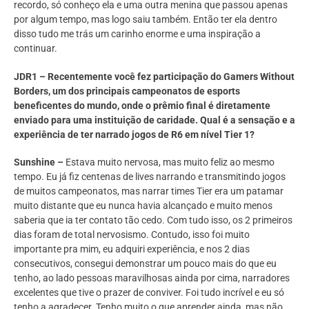
recordo, só conheço ela e uma outra menina que passou apenas
por algum tempo, mas logo saiu também. Então ter ela dentro
disso tudo me trás um carinho enorme e uma inspiração a
continuar.
JDR1 – Recentemente você fez participação do Gamers Without
Borders, um dos principais campeonatos de esports
beneficentes do mundo, onde o prêmio final é diretamente
enviado para uma instituição de caridade. Qual é a sensação e a
experiência de ter narrado jogos de R6 em nível Tier 1?
Sunshine –
Estava muito nervosa, mas muito feliz ao mesmo
tempo. Eu já fiz centenas de lives narrando e transmitindo jogos
de muitos campeonatos, mas narrar times Tier era um patamar
muito distante que eu nunca havia alcançado e muito menos
saberia que ia ter contato tão cedo. Com tudo isso, os 2 primeiros
dias foram de total nervosismo. Contudo, isso foi muito
importante pra mim, eu adquiri experiência, e nos 2 dias
consecutivos, consegui demonstrar um pouco mais do que eu
tenho, ao lado pessoas maravilhosas ainda por cima, narradores
excelentes que tive o prazer de conviver. Foi tudo incrível e eu só
tenho a agradecer. Tenho muito o que aprender ainda, mas não