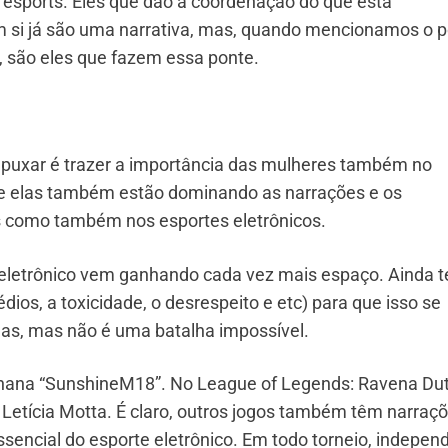
 esports. Eles que dão a coordenação do que está
m si já são uma narrativa, mas, quando mencionamos o 
, são eles que fazem essa ponte.
puxar é trazer a importância das mulheres também no
ue elas também estão dominando as narrações e os
 como também nos esportes eletrônicos.
 eletrônico vem ganhando cada vez mais espaço. Ainda 
dios, a toxicidade, o desrespeito e etc) para que isso se
as, mas não é uma batalha impossível.
ohana “SunshineM18”. No League of Legends: Ravena Dut
 Letícia Motta. É claro, outros jogos também têm narraç
essencial do esporte eletrônico. Em todo torneio, indepen