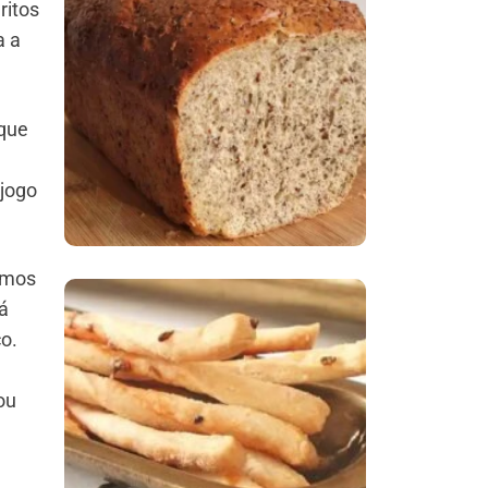
ritos
a a
Comer Bem: Pão Low
Carb
 que
 jogo
amos
tá
o.
Comer Bem:
Palitinhos De Cebola
ou
E Salsa