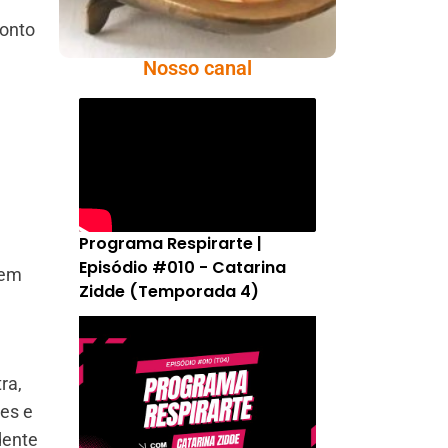
ponto
Nosso canal
Programa Respirarte |
Episódio #010 - Catarina
tem
Zidde (Temporada 4)
ra,
ões e
dente