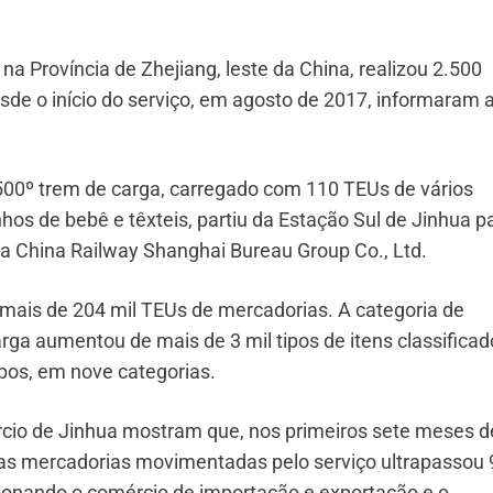
na Província de Zhejiang, leste da China, realizou 2.500
sde o início do serviço, em agosto de 2017, informaram 
2.500º trem de carga, carregado com 110 TEUs de vários
hos de bebê e têxteis, partiu da Estação Sul de Jinhua p
 a China Railway Shanghai Bureau Group Co., Ltd.
 mais de 204 mil TEUs de mercadorias. A categoria de
rga aumentou de mais de 3 mil tipos de itens classificad
ipos, em nove categorias.
rcio de Jinhua mostram que, nos primeiros sete meses d
das mercadorias movimentadas pelo serviço ultrapassou 
sionando o comércio de importação e exportação e o