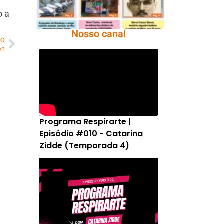
o a
Nosso canal
MO
a?
Programa Respirarte |
Episódio #010 - Catarina
Zidde (Temporada 4)