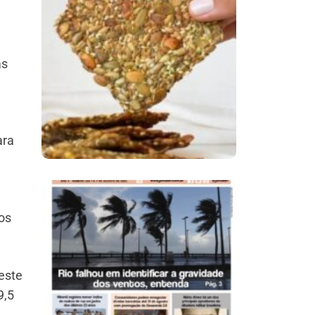
Comer Bem: Cracker
De Sementes
as
ara
os
Ano X – Número 366
01 A 07 De Agosto De
2026
este
9,5