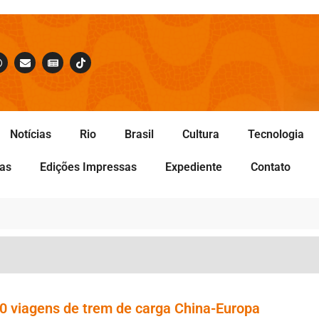
Notícias
Rio
Brasil
Cultura
Tecnologia
tas
Edições Impressas
Expediente
Contato
00 viagens de trem de carga China-Europa