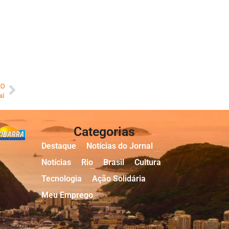
MO
al
Categorias
Destaque
Notícias do Jornal
Notícias
Rio
Brasil
Cultura
Tecnologia
Ação Solidária
Meu Emprego