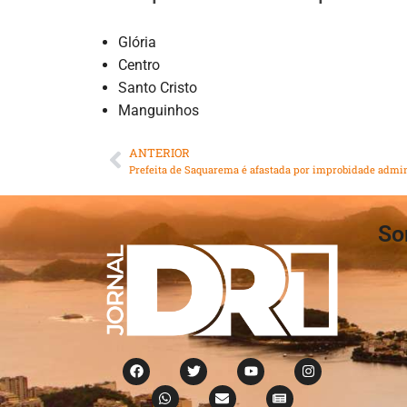
Glória
Centro
Santo Cristo
Manguinhos
ANTERIOR
Prefeita de Saquarema é afastada por improbidade admin
So