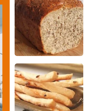
Comer Bem: Pão Low
Carb
Comer Bem:
Palitinhos De Cebola
E Salsa