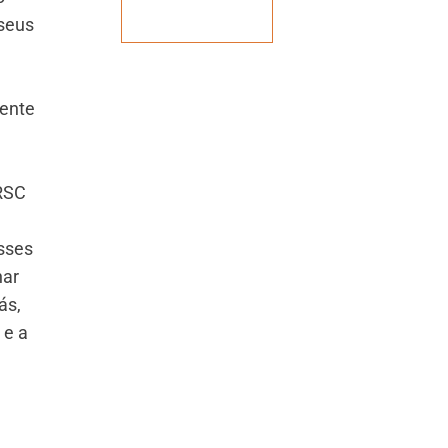
Veja mais
 seus
rente
MRSC
sses
nar
ás,
 e a