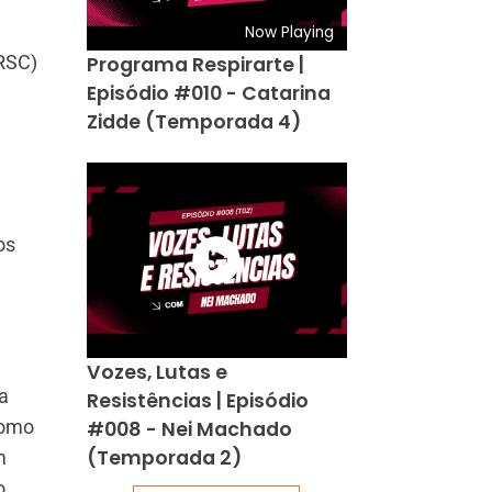
Now Playing
MRSC)
Programa Respirarte |
Episódio #010 - Catarina
Zidde (Temporada 4)
os
Vozes, Lutas e
a
Resistências | Episódio
como
#008 - Nei Machado
(Temporada 2)
m
o