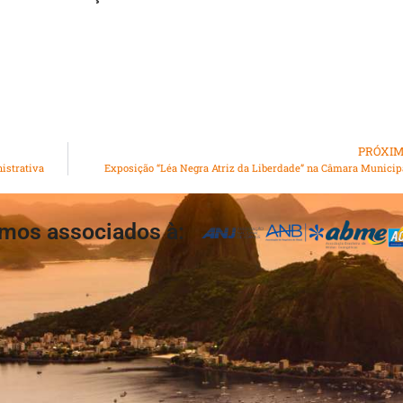
PRÓXI
istrativa
Exposição “Léa Negra Atriz da Liberdade” na Câmara Municip
mos associados à: