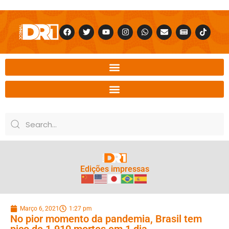
Edições impressas
Março 6, 2021
1:27 pm
No pior momento da pandemia, Brasil tem
pico de 1.910 mortes em 1 dia