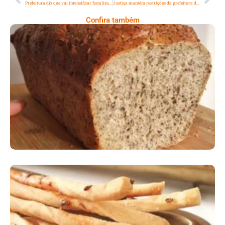
Prefeitura diz que vai intensificar fiscalizações contra aglomerações até a próxima quinta-feira
Justiça mantém restrições da prefeitura do Rio e bares voltam a fechar mais cedo
Confira também
Comer Bem: Pão Low Carb
Comer Bem: Palitinhos De Cebola E Salsa