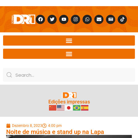
Edições impressas
Dezembro 8, 2023
4:00 pm
Noite de música e stand up na Lapa