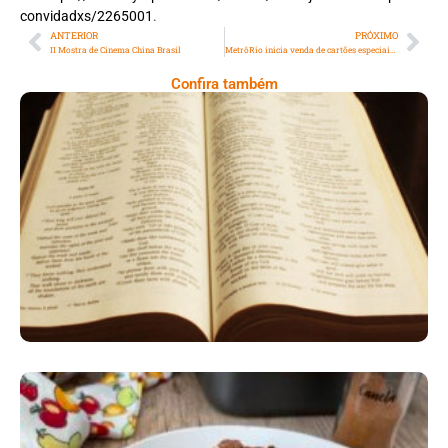
convidadxs/2265001
.
ANTERIOR
PRÓXIMO
II Mostra de Cinema China Brasil
MetrôRio inicia venda de cartões especiais para o réveillon 2024
Confira também
A Bíblia Como Ela É: A Queda De Israel –
Quando A Rebeldia Abre Caminho Para A
Destruição