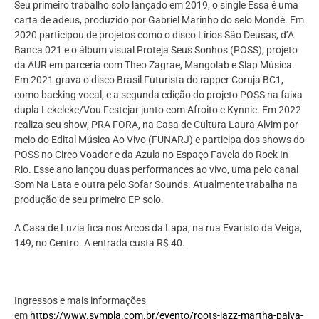
Seu primeiro trabalho solo lançado em 2019, o single Essa é uma
carta de adeus, produzido por Gabriel Marinho do selo Mondé. Em
2020 participou de projetos como o disco Lírios São Deusas, d’A
Banca 021 e o álbum visual Proteja Seus Sonhos (POSS), projeto
da AUR em parceria com Theo Zagrae, Mangolab e Slap Música.
Em 2021 grava o disco Brasil Futurista do rapper Coruja BC1,
como backing vocal, e a segunda edição do projeto POSS na faixa
dupla Lekeleke/Vou Festejar junto com Afroito e Kynnie. Em 2022
realiza seu show, PRA FORA, na Casa de Cultura Laura Alvim por
meio do Edital Música Ao Vivo (FUNARJ) e participa dos shows do
POSS no Circo Voador e da Azula no Espaço Favela do Rock In
Rio. Esse ano lançou duas performances ao vivo, uma pelo canal
Som Na Lata e outra pelo Sofar Sounds. Atualmente trabalha na
produção de seu primeiro EP solo.
A Casa de Luzia fica nos Arcos da Lapa, na rua Evaristo da Veiga,
149, no Centro. A entrada custa R$ 40.
Ingressos e mais informações
em
https://www.sympla.com.br/evento/roots-jazz-martha-paiva-