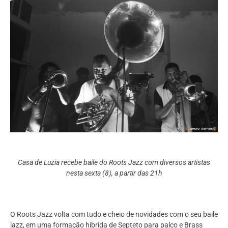
Casa de Luzia recebe baile do Roots Jazz com diversos artistas
nesta sexta (8), a partir das 21h
O Roots Jazz volta com tudo e cheio de novidades com o seu baile
jazz, em uma formação híbrida de Septeto para palco e Brass