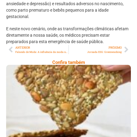
ansiedade e depressão) e resultados adversos no nascimento,
como parto prematuro e bebês pequenos para a idade
gestacional.
E neste novo cenário, onde as transformações climáticas afetam
diretamente a nossa saúde, os médicos precisam estar
preparados para esta emergência de saúde pública.
ANTERIOR
PRÓXIMO
Falando de Moda: A influência da moda na superação de traumas: violência doméstica, abuso sexuais e racismo
Jornada ESG: Greenwashing
Confira também
Comer Bem: Cracker De Sementes