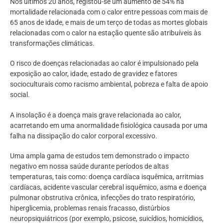
Nos últimos 20 anos, registou-se um aumento de 54% na
mortalidade relacionada com o calor entre pessoas com mais de
65 anos de idade, e mais de um terço de todas as mortes globais
relacionadas com o calor na estação quente são atribuíveis às
transformações climáticas.
O risco de doenças relacionadas ao calor é impulsionado pela
exposição ao calor, idade, estado de gravidez e fatores
socioculturais como racismo ambiental, pobreza e falta de apoio
social.
A insolação é a doença mais grave relacionada ao calor,
acarretando em uma anormalidade fisiológica causada por uma
falha na dissipação do calor corporal excessivo.
Uma ampla gama de estudos tem demonstrado o impacto
negativo em nossa saúde durante períodos de altas
temperaturas, tais como:
doença cardíaca isquêmica, arritmias
cardíacas, acidente vascular cerebral isquêmico, asma e doença
pulmonar obstrutiva crônica, infecções do trato respiratório,
hiperglicemia, problemas renais fracasso, distúrbios
neuropsiquiátricos (por exemplo, psicose, suicídios, homicídios,