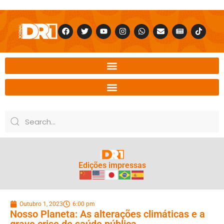
Edições impressas
Outubro 1, 2023
6:00 pm
Nosso Planeta: As alterações climáticas e a
grave crise de saúde pública.