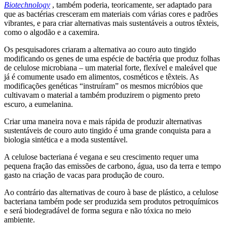
Biotechnology
, também poderia, teoricamente, ser adaptado para
que as bactérias cresceram em materiais com várias cores e padrões
vibrantes, e para criar alternativas mais sustentáveis ​​a outros têxteis,
como o algodão e a caxemira.
Os pesquisadores criaram a alternativa ao couro auto tingido
modificando os genes de uma espécie de bactéria que produz folhas
de celulose microbiana – um material forte, flexível e maleável que
já é comumente usado em alimentos, cosméticos e têxteis. As
modificações genéticas “instruíram” os mesmos micróbios que
cultivavam o material a também produzirem o pigmento preto
escuro, a eumelanina.
Criar uma maneira nova e mais rápida de produzir alternativas
sustentáveis ​​de couro auto tingido é uma grande conquista para a
biologia sintética e a moda sustentável.
A celulose bacteriana é vegana e seu crescimento requer uma
pequena fração das emissões de carbono, água, uso da terra e tempo
gasto na criação de vacas para produção de couro.
Ao contrário das alternativas de couro à base de plástico, a celulose
bacteriana também pode ser produzida sem produtos petroquímicos
e será biodegradável de forma segura e não tóxica no meio
ambiente.