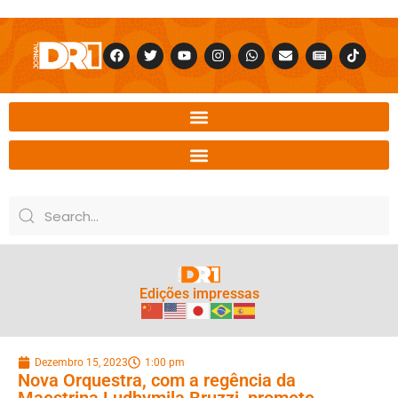
Edições impressas
Dezembro 15, 2023
1:00 pm
Nova Orquestra, com a regência da
Maestrina Ludhymila Bruzzi, promete