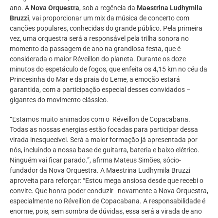
ano. A
Nova Orquestra
, sob a regência da
Maestrina
Ludhymila
Bruzzi
, vai proporcionar um mix da música de concerto com
canções populares, conhecidas do grande público. Pela primeira
vez, uma orquestra será a responsável pela trilha sonora no
momento da passagem de ano na grandiosa festa, que é
considerada o maior Réveillon do planeta. Durante os doze
minutos do espetáculo de fogos, que enfeita os 4,15 km no céu da
Princesinha do Mar e da praia do Leme, a emoção estará
garantida, com a participação especial desses convidados –
gigantes do movimento clássico.
“Estamos muito animados com o Réveillon de Copacabana.
Todas as nossas energias estão focadas para participar dessa
virada inesquecível. Será a maior formação já apresentada por
nós, incluindo a nossa base de guitarra, bateria e baixo elétrico.
Ninguém vai ficar parado.”, afirma Mateus Simões, sócio-
fundador da Nova Orquestra. A Maestrina Ludhymila Bruzzi
aproveita para reforçar: “Estou mega ansiosa desde que recebi o
convite. Que honra poder conduzir novamente a Nova Orquestra,
especialmente no Réveillon de Copacabana. A responsabilidade é
enorme, pois, sem sombra de dúvidas, essa será a virada de ano