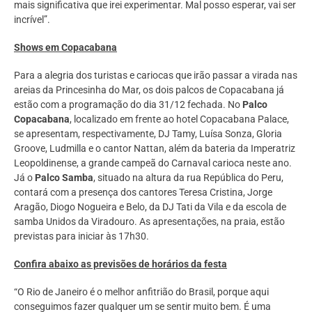
mais significativa que irei experimentar. Mal posso esperar, vai ser
incrível”.
Shows em Copacabana
Para a alegria dos turistas e cariocas que irão passar a virada nas
areias da Princesinha do Mar, os dois palcos de Copacabana já
estão com a programação do dia 31/12 fechada. No
Palco
Copacabana
, localizado em frente ao hotel Copacabana Palace,
se apresentam, respectivamente, DJ Tamy, Luísa Sonza, Gloria
Groove, Ludmilla e o cantor Nattan, além da bateria da Imperatriz
Leopoldinense, a grande campeã do Carnaval carioca neste ano.
Já o
Palco Samba
, situado na altura da rua República do Peru,
contará com a presença dos cantores Teresa Cristina, Jorge
Aragão, Diogo Nogueira e Belo, da DJ Tati da Vila e da escola de
samba Unidos da Viradouro. As apresentações, na praia, estão
previstas para iniciar às 17h30.
Confira abaixo as previsões de horários da festa
“O Rio de Janeiro é o melhor anfitrião do Brasil, porque aqui
conseguimos fazer qualquer um se sentir muito bem. É uma