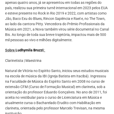
apenas quatro anos, já se apresentou em todas as regiões do
país, realizou sua primeira turnê internacional em 2023 pelos EUA
e esteve presente no Rock in Rio 2019 e 2022, com artistas como
Jão, Baco Exu do Blues, Rincon Sapiência e Rael e, no The Town,
ao lado da cantora Pitty. Vencedora do Prêmio Profissionais da
Música em 2021, a Nova também virou série documental no Canal
Bis. Ao longo de toda sua breve trajetória, impactou mais de 500
mil pessoas ao vivo e milhões digitalmente.
Sobre
Ludhymila Bruzzi
:
Clarinetista | Maestrina
Natural de Vitória no Espírito Santo, iniciou seus estudos musicais
na escola de música da IBI (Igreja Batista em Itacibá). Ingressou
na Faculdade de Música do Espírito Santo em 2008 no curso de
extensão CFM (Curso de Formação Musical) em clarineta, sob a
orientação do professor Eduardo Gonçalves. No ano de 2011, foi
aceita no vestibular para o curso de Licenciatura em Música e
atualmente cursa o Bacharelado Erudito com Habilitação em
clarineta, orientada pelo professor Marcelo Trevisan, na mesma
instituição.