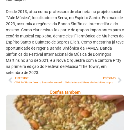
Desde 2013, atua como professora de clarineta no projeto social
“Vale Música”, localizado em Serra, no Espírito Santo. Em maio de
2023, assumiu a regência da Banda Sinfônica Intermediária do
mesmo. Como clarinetista faz parte de grupos importantes para o
cenário musical capixaba, dentre eles: Filarmônica de Mulheres do
Espírito Santo e Quinteto de Sopros Ella’s. Como maestrina já teve
oportunidade de reger a Banda Sinfônica da FAMES, Banda
Sinfônica do Festival Internacional de Música de Domingos
Martins no ano de 2021, e a Nova Orquestra com a cantora Pitty
na primeira edição do Festival de Música “The Town”, em
setembro de 2023.
ANTERIOR
PRÓXIMO
ONG JA Rio de Janeiro é uma das vencedoras do GLC Awards 2023
Deficientes auditivos são incluídos no programa Bolsa-Atleta
Confira também
Comer Bem: Cracker De Sementes