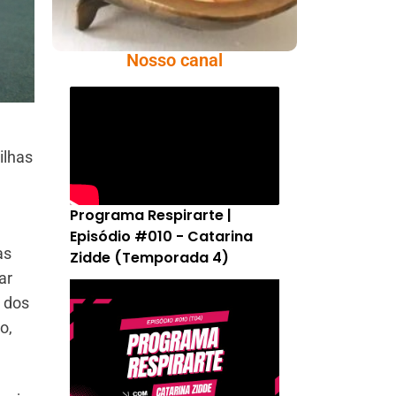
Nosso canal
ilhas
Programa Respirarte |
Episódio #010 - Catarina
as
Zidde (Temporada 4)
ar
 dos
o,