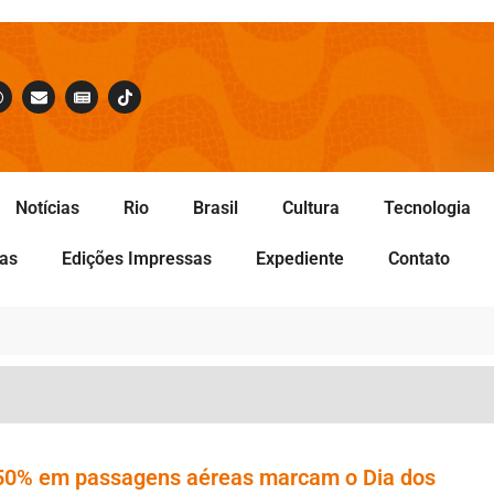
Notícias
Rio
Brasil
Cultura
Tecnologia
tas
Edições Impressas
Expediente
Contato
é 50% em passagens aéreas marcam o Dia dos