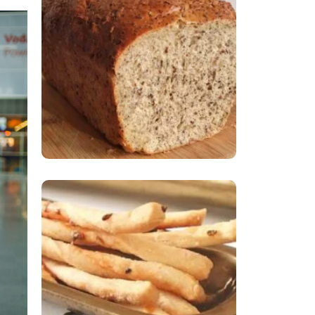
Comer Bem: Pão Low
Carb
Comer Bem:
Palitinhos De Cebola
E Salsa