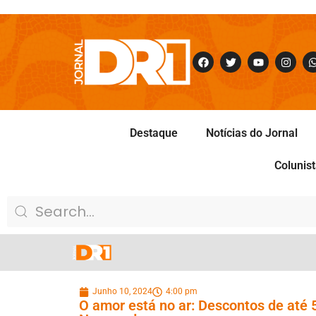
Destaque
Notícias do Jornal
Colunis
Junho 10, 2024
4:00 pm
O amor está no ar: Descontos de at