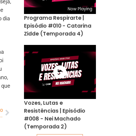
seja,
Now Playing
se
Programa Respirarte |
o dia
Episódio #010 - Catarina
Zidde (Temporada 4)
ma
oi
u
ano,
a que
Vozes, Lutas e
Resistências | Episódio
MO
Novos ônibus do BRT do Rio de Janeiro emitem menos poluentes, diz pesquisa do CTC/PUC-Rio
#008 - Nei Machado
(Temporada 2)