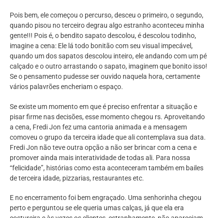
Pois bem, ele começou o percurso, desceu o primeiro, o segundo,
quando pisou no terceiro degrau algo estranho aconteceu minha
gente!!! Pois é, o bendito sapato descolou, é descolou todinho,
imagine a cena: Ele lá todo bonitão com seu visual impecável,
quando um dos sapatos descolou inteiro, ele andando com um pé
calçado e o outro arrastando o sapato, imaginem que bonito isso!
Se o pensamento pudesse ser ouvido naquela hora, certamente
vários palavrões encheriam o espaço.
Se existe um momento em que é preciso enfrentar a situação e
pisar firme nas decisões, esse momento chegou rs. Aproveitando
a cena, Fredi Jon fez uma cantoria animada e a mensagem
comoveu o grupo da terceira idade que ali contemplava sua data.
Fredi Jon não teve outra opção a não ser brincar com a cena e
promover ainda mais interatividade de todas ali. Para nossa
“felicidade”, histórias como esta aconteceram também em bailes
de terceira idade, pizzarias, restaurantes etc.
E no encerramento foi bem engraçado. Uma senhorinha chegou
perto e perguntou se ele queria umas calças, já que ela era
costureira e às vezes os clientes, estranhamente, não apareciam