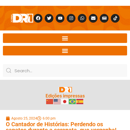
Edições impressas
Agosto 25, 2024
6:00 pm
O Cantador de Histórias: Perdendo os
sapatos durante a serenata, que vergonha!