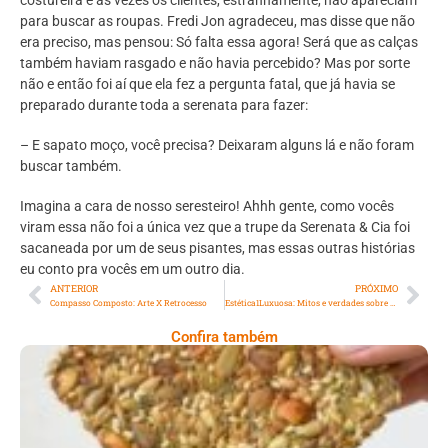
para buscar as roupas. Fredi Jon agradeceu, mas disse que não
era preciso, mas pensou: Só falta essa agora! Será que as calças
também haviam rasgado e não havia percebido? Mas por sorte
não e então foi aí que ela fez a pergunta fatal, que já havia se
preparado durante toda a serenata para fazer:
– E sapato moço, você precisa? Deixaram alguns lá e não foram
buscar também.
Imagina a cara de nosso seresteiro! Ahhh gente, como vocês
viram essa não foi a única vez que a trupe da Serenata & Cia foi
sacaneada por um de seus pisantes, mas essas outras histórias
eu conto pra vocês em um outro dia.
ANTERIOR
PRÓXIMO
Compasso Composto: Arte X Retrocesso
Estética1Luxuosa: Mitos e verdades sobre tratamentos a laser: o que você precisa saber
Confira também
Comer Bem: Cracker De Sementes