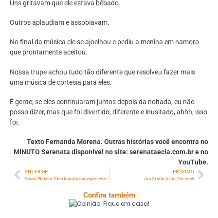
Uns gritavam que ele estava bêbado.
Outros aplaudiam e assobiavam.
No final da música ele se ajoelhou e pediu a menina em namoro
que prontamente aceitou.
Nossa trupe achou tudo tão diferente que resolveu fazer mais
uma música de cortesia para eles.
É gente, se eles continuaram juntos depois da noitada, eu não
posso dizer, mas que foi divertido, diferente e inusitado, ahhh, isso
foi.
Texto Fernanda Morena. Outras histórias você encontra no
MINUTO Serenata disponível no site: serenataecia.com.br e no
YouTube.
ANTERIOR
PRÓXIMO
Nosso Planeta: Distribuição das espécies em calores extremos
Ars Gratia Artis: Por você
Confira também
Opinião: Fique Em Casa!