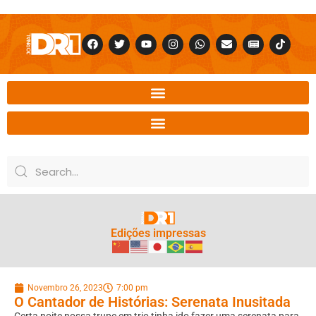
Edições impressas
Novembro 26, 2023
7:00 pm
O Cantador de Histórias: Serenata Inusitada
Certa noite nossa trupe em trio tinha ido fazer uma serenata para