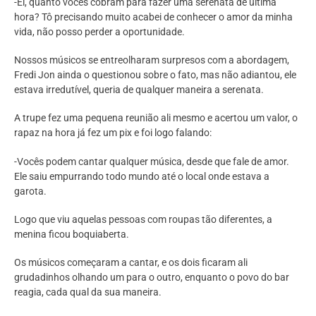
-Ei, quanto vocês cobram para fazer uma serenata de última
hora? Tô precisando muito acabei de conhecer o amor da minha
vida, não posso perder a oportunidade.
Nossos músicos se entreolharam surpresos com a abordagem,
Fredi Jon ainda o questionou sobre o fato, mas não adiantou, ele
estava irredutível, queria de qualquer maneira a serenata.
A trupe fez uma pequena reunião ali mesmo e acertou um valor, o
rapaz na hora já fez um pix e foi logo falando:
-Vocês podem cantar qualquer música, desde que fale de amor.
Ele saiu empurrando todo mundo até o local onde estava a
garota.
Logo que viu aquelas pessoas com roupas tão diferentes, a
menina ficou boquiaberta.
Os músicos começaram a cantar, e os dois ficaram ali
grudadinhos olhando um para o outro, enquanto o povo do bar
reagia, cada qual da sua maneira.