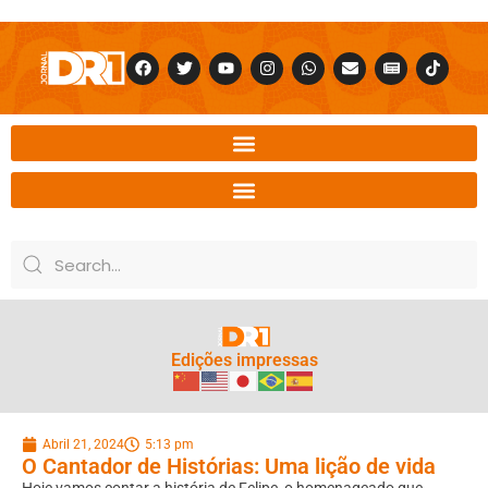
Edições impressas
Abril 21, 2024
5:13 pm
O Cantador de Histórias: Uma lição de vida
Hoje vamos contar a história de Felipe, o homenageado que