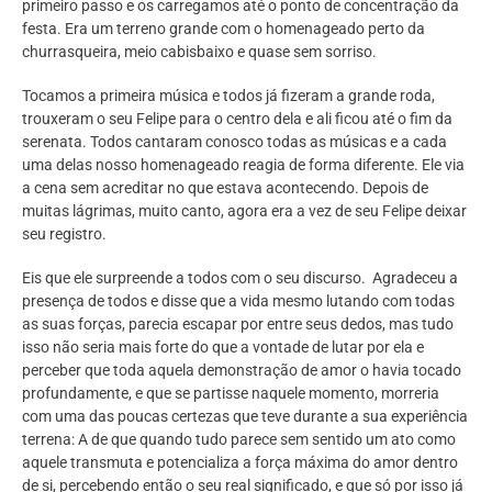
primeiro passo e os carregamos até o ponto de concentração da
festa. Era um terreno grande com o homenageado perto da
churrasqueira, meio cabisbaixo e quase sem sorriso.
Tocamos a primeira música e todos já fizeram a grande roda,
trouxeram o seu Felipe para o centro dela e ali ficou até o fim da
serenata. Todos cantaram conosco todas as músicas e a cada
uma delas nosso homenageado reagia de forma diferente. Ele via
a cena sem acreditar no que estava acontecendo. Depois de
muitas lágrimas, muito canto, agora era a vez de seu Felipe deixar
seu registro.
Eis que ele surpreende a todos com o seu discurso. Agradeceu a
presença de todos e disse que a vida mesmo lutando com todas
as suas forças, parecia escapar por entre seus dedos, mas tudo
isso não seria mais forte do que a vontade de lutar por ela e
perceber que toda aquela demonstração de amor o havia tocado
profundamente, e que se partisse naquele momento, morreria
com uma das poucas certezas que teve durante a sua experiência
terrena: A de que quando tudo parece sem sentido um ato como
aquele transmuta e potencializa a força máxima do amor dentro
de si, percebendo então o seu real significado, e que só por isso já