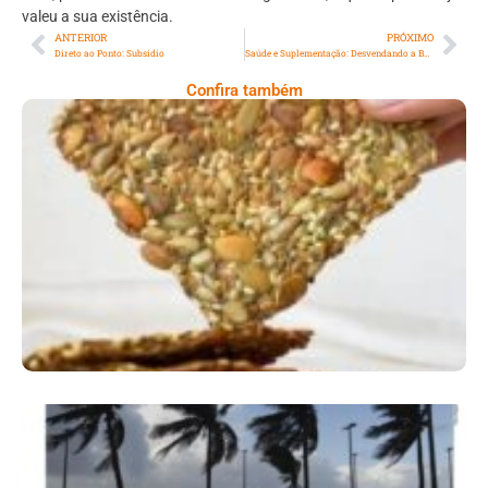
valeu a sua existência.
ANTERIOR
PRÓXIMO
Direto ao Ponto: Subsídio
Saúde e Suplementação: Desvendando a Bainha de Mielina: O Guardião da Velocidade e Eficiência do Sistema Nervoso
Confira também
Comer Bem: Cracker De Sementes