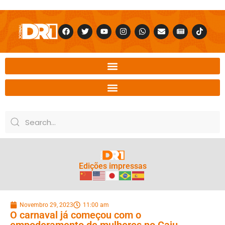
Edições impressas
Novembro 29, 2023
11:00 am
O carnaval já começou com o
empoderamento de mulheres no Caju