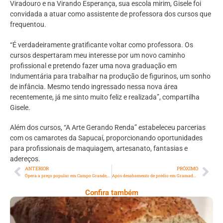
Viradouro e na Virando Esperança, sua escola mirim, Gisele foi
convidada a atuar como assistente de professora dos cursos que
frequentou.
“É verdadeiramente gratificante voltar como professora. Os
cursos despertaram meu interesse por um novo caminho
profissional e pretendo fazer uma nova graduação em
Indumentária para trabalhar na produção de figurinos, um sonho
de infância. Mesmo tendo ingressado nessa nova área
recentemente, já me sinto muito feliz e realizada”, compartilha
Gisele.
Além dos cursos, “A Arte Gerando Renda” estabeleceu parcerias
com os camarotes da Sapucaí, proporcionando oportunidades
para profissionais de maquiagem, artesanato, fantasias e
adereços.
ANTERIOR
PRÓXIMO
Ópera a preço popular em Campo Grande, Zona Oeste do Rio
Após desabamento de prédio em Gramado, entidade informa que turismo não será afetado
Confira também