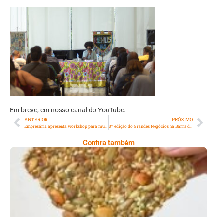
Em breve, em nosso canal do YouTube.
ANTERIOR
PRÓXIMO
Empresária apresenta workshop para mulheres. “Woman Boss” no Teatro Miguel Falabella
3º edição do Grandes Negócios na Barra da Tijuca
Confira também
Comer Bem: Cracker De Sementes