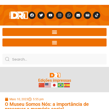
Edições impressas
Maio 10, 2023
5:55 pm
O Museu Somos Nós: a importância de
preservar a memória social.