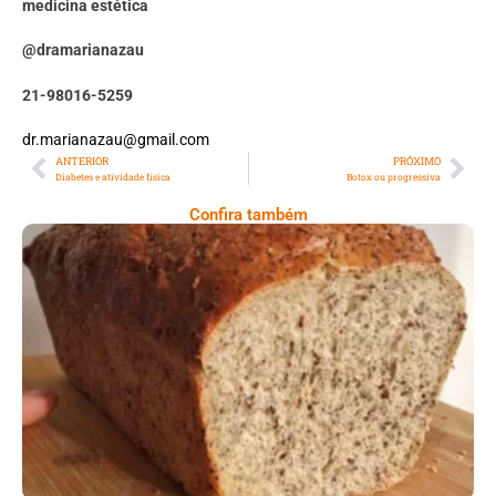
medicina estética
@dramarianazau
21-98016-5259
dr.marianazau@gmail.com
ANTERIOR
PRÓXIMO
Diabetes e atividade física
Botox ou progressiva
Confira também
Comer Bem: Pão Low Carb