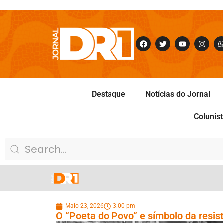
Destaque
Notícias do Jornal
Colunis
Maio 23, 2026
3:00 pm
O “Poeta do Povo” e símbolo da resist