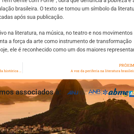
“Tem Gente com Fome”, obra que denuncia a pobreza e 
ação brasileira. O texto se tornou um símbolo da literat
cadas após sua publicação.
vo na literatura, na música, no teatro e nos movimentos
esenta a força da arte como instrumento de transformação
 hoje, ele é reconhecido como um dos maiores representa
PRÓXI
MEC amplia acesso ao Enem e cria SiSU+ em meio à queda histórica nas matrículas escolares
A voz da periferia na literatura brasilei
mos associados à: