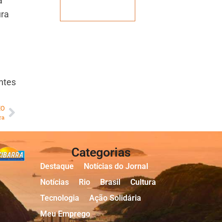
a
Veja mais
ura
ntes
MO
ra
Categorias
Destaque
Notícias do Jornal
Notícias
Rio
Brasil
Cultura
Tecnologia
Ação Solidária
Meu Emprego