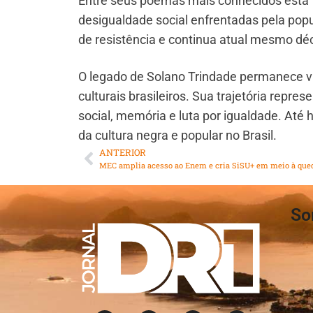
Entre seus poemas mais conhecidos está 
desigualdade social enfrentadas pela popul
de resistência e continua atual mesmo dé
O legado de Solano Trindade permanece vi
culturais brasileiros. Sua trajetória repr
social, memória e luta por igualdade. Até
da cultura negra e popular no Brasil.
ANTERIOR
So