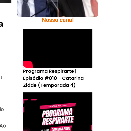
Nosso canal
a
o
Programa Respirarte |
ou
Episódio #010 - Catarina
Zidde (Temporada 4)
do
 Ao