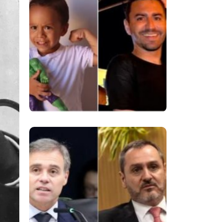
Despedida De
Menino De 3 Anos E
Reacende Debate
Sobre Proteção À
Infância
Superintendentes Da
Polícia Federal
Manifestam Apoio
Ao Diretor-Geral Em
Meio A Tensão Com
O STF