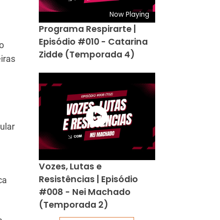
Now Playing
Programa Respirarte |
Episódio #010 - Catarina
o
Zidde (Temporada 4)
iras
e
ular
Vozes, Lutas e
Resistências | Episódio
ca
#008 - Nei Machado
(Temporada 2)