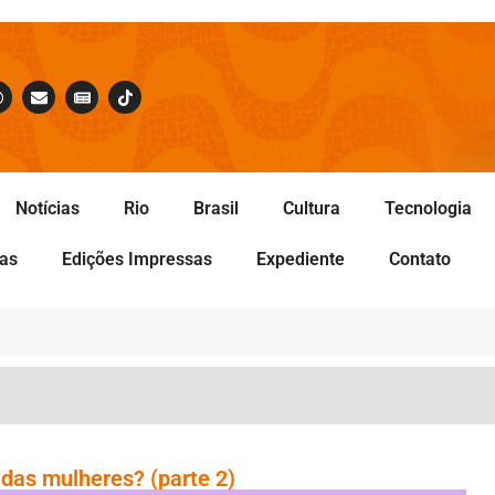
Notícias
Rio
Brasil
Cultura
Tecnologia
tas
Edições Impressas
Expediente
Contato
s das mulheres? (parte 2)