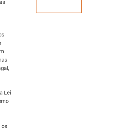
das
Veja mais
os
s
um
mas
gal,
a Lei
esmo
 os