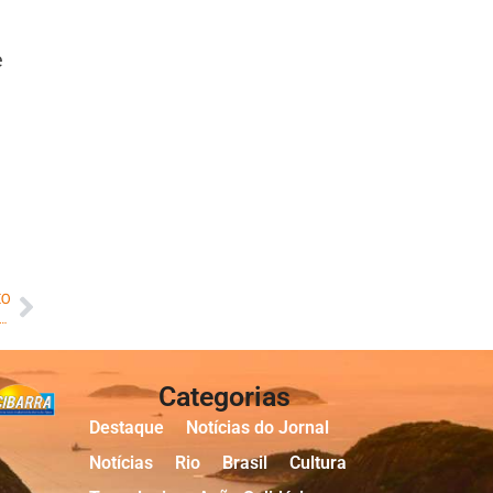
e
MO
ermite opinião da população sobre proposta de revitalização para atrair moradores
Categorias
Destaque
Notícias do Jornal
Notícias
Rio
Brasil
Cultura