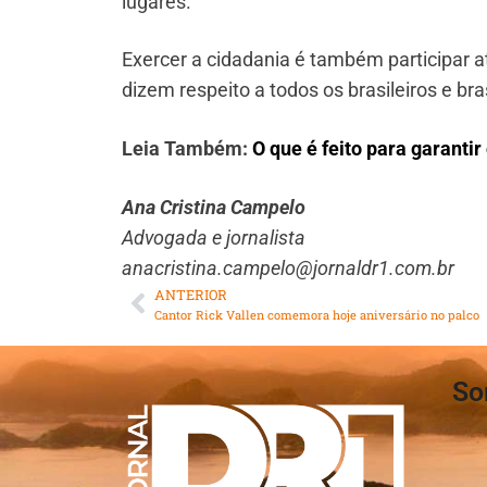
lugares.
Exercer a cidadania é também participar 
dizem respeito a todos os brasileiros e bra
Leia Também:
O que é feito para garantir
Ana Cristina Campelo
Advogada e jornalista
anacristina.campelo@jornaldr1.com.br
ANTERIOR
Cantor Rick Vallen comemora hoje aniversário no palco
So