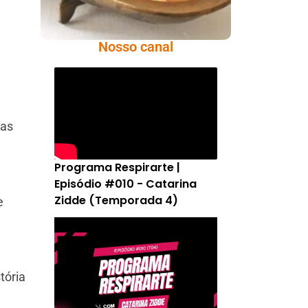
Nosso canal
das
Programa Respirarte |
Episódio #010 - Catarina
Zidde (Temporada 4)
e
tória