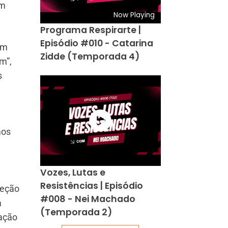
em
Now Playing
Programa Respirarte |
Episódio #010 - Catarina
um
Zidde (Temporada 4)
m”,
s
aos
Vozes, Lutas e
Resistências | Episódio
teção
#008 - Nei Machado
a
(Temporada 2)
ração