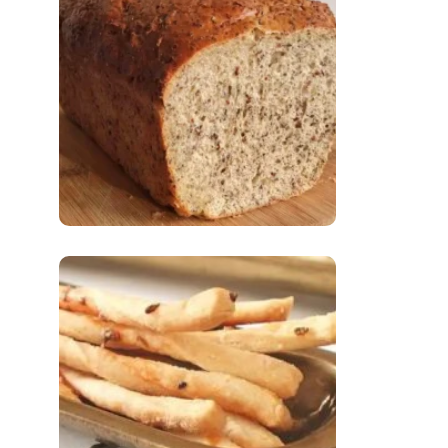
Comer Bem: Pão Low
Carb
Comer Bem:
Palitinhos De Cebola
E Salsa