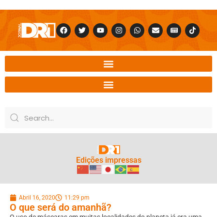
Edições impressas
Abril 16, 2020
11:29 pm
O que será do amanhã?
O uso de máscaras em muitas localidades do planeta já era uma