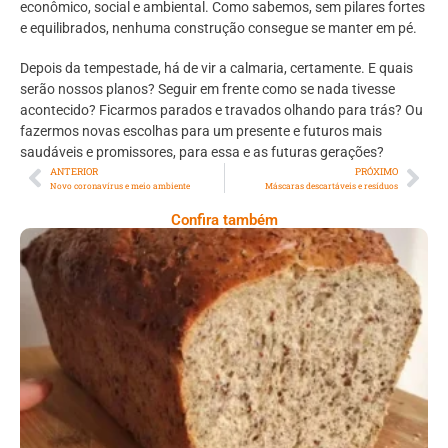
econômico, social e ambiental. Como sabemos, sem pilares fortes
e equilibrados, nenhuma construção consegue se manter em pé.
Depois da tempestade, há de vir a calmaria, certamente. E quais
serão nossos planos? Seguir em frente como se nada tivesse
acontecido? Ficarmos parados e travados olhando para trás? Ou
fazermos novas escolhas para um presente e futuros mais
saudáveis e promissores, para essa e as futuras gerações?
ANTERIOR
PRÓXIMO
Novo coronavírus e meio ambiente
Máscaras descartáveis e resíduos
Confira também
Comer Bem: Pão Low Carb