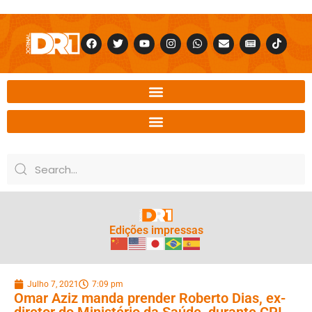
Edições impressas
Julho 7, 2021
7:09 pm
Omar Aziz manda prender Roberto Dias, ex-
diretor do Ministério da Saúde, durante CPI