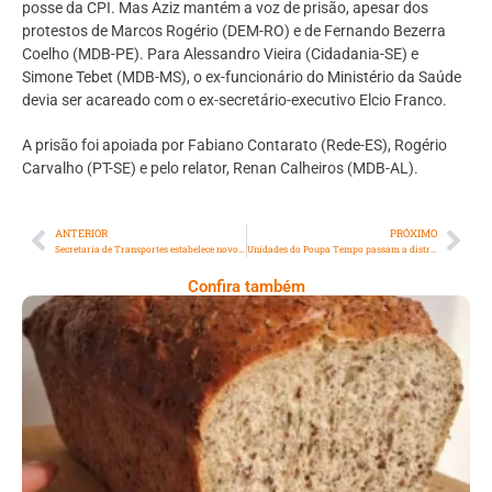
posse da CPI. Mas Aziz mantém a voz de prisão, apesar dos
protestos de Marcos Rogério (DEM-RO) e de Fernando Bezerra
Coelho (MDB-PE). Para Alessandro Vieira (Cidadania-SE) e
Simone Tebet (MDB-MS), o ex-funcionário do Ministério da Saúde
devia ser acareado com o ex-secretário-executivo Elcio Franco.
A prisão foi apoiada por Fabiano Contarato (Rede-ES), Rogério
Carvalho (PT-SE) e pelo relator, Renan Calheiros (MDB-AL).
ANTERIOR
PRÓXIMO
Secretaria de Transportes estabelece novos procedimentos para recurso de multas no Rio
Unidades do Poupa Tempo passam a distribuir cartões do SuperaRJ
Confira também
Comer Bem: Pão Low Carb