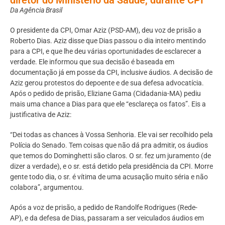
Da Agência Brasil
O presidente da CPI, Omar Aziz (PSD-AM), deu voz de prisão a
Roberto Dias. Aziz disse que Dias passou o dia inteiro mentindo
para a CPI, e que lhe deu várias oportunidades de esclarecer a
verdade. Ele informou que sua decisão é baseada em
documentação já em posse da CPI, inclusive áudios. A decisão de
Aziz gerou protestos do depoente e de sua defesa advocatícia.
Após o pedido de prisão, Eliziane Gama (Cidadania-MA) pediu
mais uma chance a Dias para que ele “esclareça os fatos”. Eis a
justificativa de Aziz:
“Dei todas as chances à Vossa Senhoria. Ele vai ser recolhido pela
Polícia do Senado. Tem coisas que não dá pra admitir, os áudios
que temos do Dominghetti são claros. O sr. fez um juramento (de
dizer a verdade), e o sr. está detido pela presidência da CPI. Morre
gente todo dia, o sr. é vítima de uma acusação muito séria e não
colabora”, argumentou.
Após a voz de prisão, a pedido de Randolfe Rodrigues (Rede-
AP), e da defesa de Dias, passaram a ser veiculados áudios em