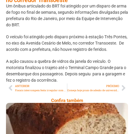
Um ônibus articulado do BRT foi atingido por um disparo de arma
de fogo no final de semana, segundo informações divulgadas pela
prefeitura do Rio de Janeiro, por meio da Equipe de Intervenção
do BRT.
O veículo foi atingido pelo disparo próximo à estação Três Pontes,
no eixo da Avenida Cesário de Melo, no corredor Transoeste. De
acordo com a prefeitura, não houve registro de feridos.
A ação causou a quebra de vidros da janela do veículo. O
motorista finalizou o trajeto até o Terminal Campo Grande para o
desembarque dos passageiros. Depois seguiu para a garagem e
fez o registro da ocorrência.
ANTERIOR
PRÓXIMO
Fiscais interrompem festa irregular com cerca de 5 mil pessoas em Jacarepaguá
Começa hoje prazo de adesão de universidades públicas ao Sisu
Confira também
Comer Bem: Pão Low Carb