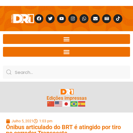
Edições impressas
Julho 5, 2021
1:03 pm
Ônibus articulado do BRT é atingido por tiro
no corredor Transoeste