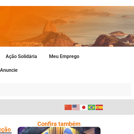
Ação Solidária
Meu Emprego
Anuncie
Confira também
cção
Cencosud Promove