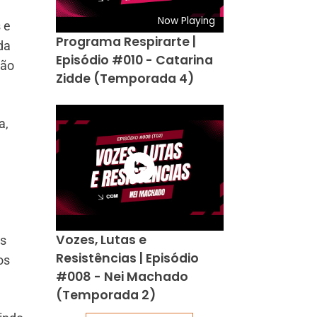
Now Playing
 e
Programa Respirarte |
da
Episódio #010 - Catarina
ção
Zidde (Temporada 4)
a,
Vozes, Lutas e
os
Resistências | Episódio
os
#008 - Nei Machado
(Temporada 2)