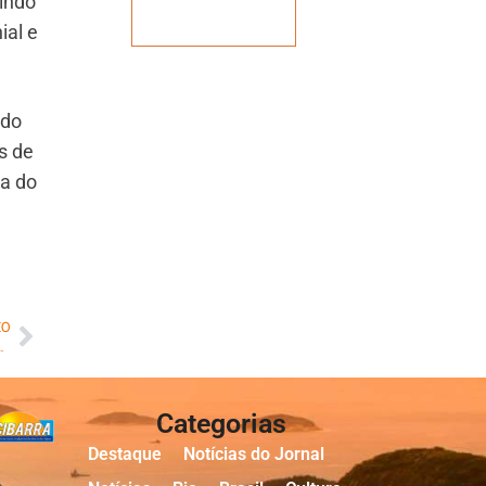
indo
Veja mais
ial e
 do
s de
ca do
MO
esquema ilegal com cadáveres
Categorias
Destaque
Notícias do Jornal