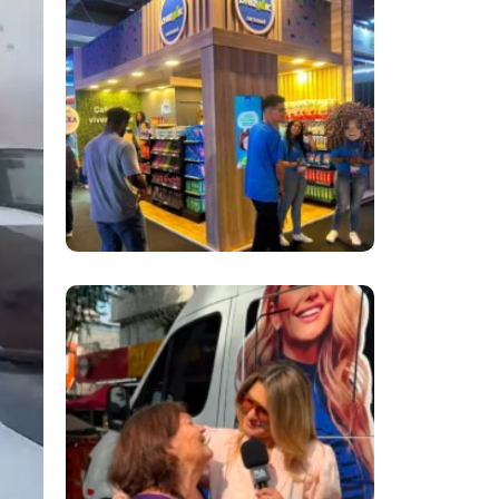
Inovação No Brasil
Com A Participação
Do Prezunic No Rio
Innovation Week
2026
​Segurança Pública
Lidera Queixas De
Moradores Do Rio Em
Escuta Promovida
Por Antônia
Fontenelle