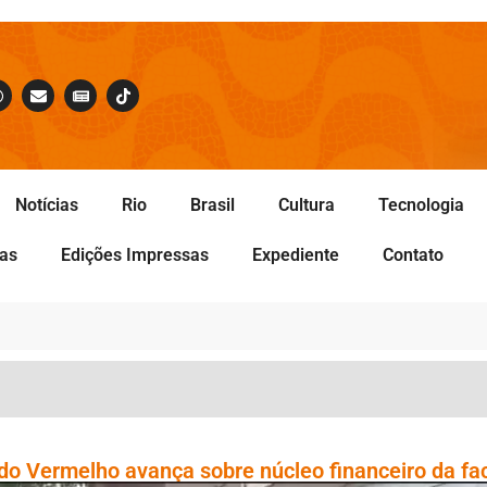
Notícias
Rio
Brasil
Cultura
Tecnologia
tas
Edições Impressas
Expediente
Contato
o Vermelho avança sobre núcleo financeiro da fa