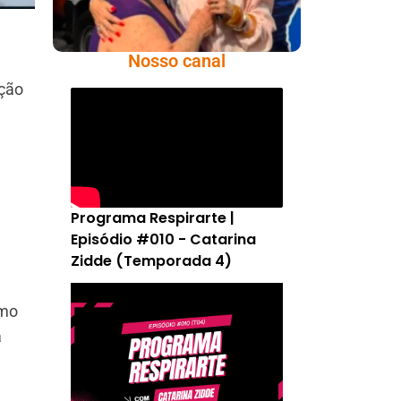
Nosso canal
ação
e
Programa Respirarte |
Episódio #010 - Catarina
Zidde (Temporada 4)
omo
a