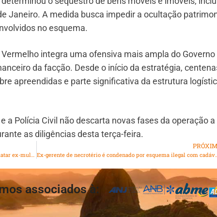
 determinou o sequestro de bens móveis e imóveis, inclu
 de Janeiro. A medida busca impedir a ocultação patrimon
 envolvidos no esquema.
Vermelho integra uma ofensiva mais ampla do Governo
inanceiro da facção. Desde o início da estratégia, centena
re apreendidas e parte significativa da estrutura logísti
a Polícia Civil não descarta novas fases da operação a
rante as diligências desta terça-feira.
PRÓXI
Feminicídio em Duque de Caxias: homem é preso após matar ex-mulher a facadas
Ex-gerente de necrotério é condenado por 
mos associados à: