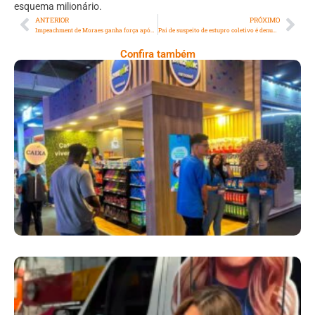
esquema milionário.
ANTERIOR
PRÓXIMO
Impeachment de Moraes ganha força após mensagens de Vorcaro e sua esposa
Pai de suspeito de estupro coletivo é denunciado após ataques nas redes
Confira também
Cencosud Promove Inovação No Brasil
Com A Participação Do Prezunic No Rio
Innovation Week 2026
​Segurança Pública Lidera Queixas De