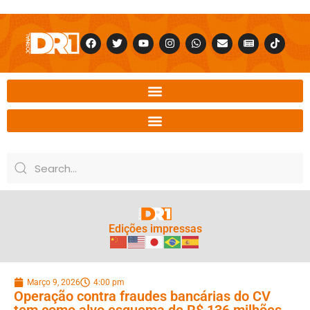
Edições impressas
Março 9, 2026
4:00 pm
Operação contra fraudes bancárias do CV
tem como alvo esquema de R$ 136 milhões