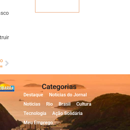
Veja mais
asco
,
ruir
MO
os
Categorias
Destaque
Notícias do Jornal
Notícias
Rio
Brasil
Cultura
Tecnologia
Ação Solidária
Meu Emprego