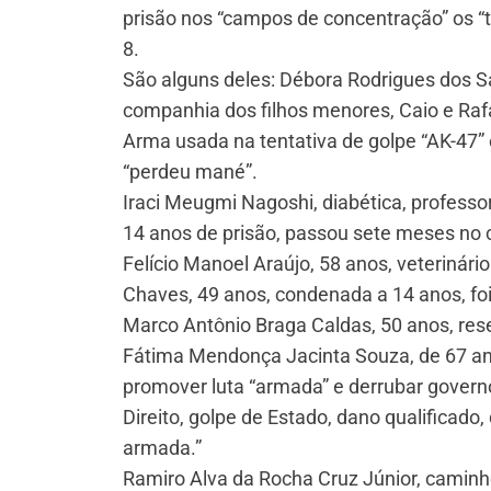
prisão nos “campos de concentração” os “t
8.
São alguns deles: Débora Rodrigues dos Sa
companhia dos filhos menores, Caio e Raf
Arma usada na tentativa de golpe “AK-47”
“perdeu mané”.
Iraci Meugmi Nagoshi, diabética, profess
14 anos de prisão, passou sete meses no 
Felício Manoel Araújo, 58 anos, veteriná
Chaves, 49 anos, condenada a 14 anos, fo
Marco Antônio Braga Caldas, 50 anos, res
Fátima Mendonça Jacinta Souza, de 67 an
promover luta “armada” e derrubar govern
Direito, golpe de Estado, dano qualificad
armada.”
Ramiro Alva da Rocha Cruz Júnior, camin