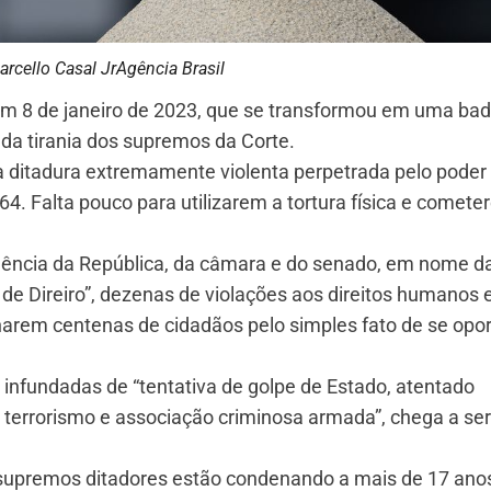
arcello Casal JrAgência Brasil
em 8 de janeiro de 2023, que se transformou em uma ba
 da tirania dos supremos da Corte.
a ditadura extremamente violenta perpetrada pelo poder
e 64. Falta pouco para utilizarem a tortura física e comet
idência da República, da câmara e do senado, em nome d
e Direiro”, dezenas de violações aos direitos humanos 
arem centenas de cidadãos pelo simples fato de se op
nfundadas de “tentativa de golpe de Estado, atentado
, terrorismo e associação criminosa armada”, chega a se
supremos ditadores estão condenando a mais de 17 ano