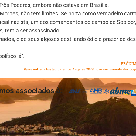
Três Poderes, embora não estava em Brasília.
e Moraes, não tem limites. Se porta como verdadeiro carr
icial nazista, um dos comandantes do campo de Sobibor
s, temia ser assassinado.
ados, e de seus algozes destilando ódio e prazer de dest
lítico já”.
PRÓXI
Paris entrega bastão para Los Angeles 2028 no encerramento dos Jog
mos associados à: