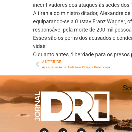
incentivadores dos ataques às sedes dos 
A tirania do ministro ditador, Alexandre d
equiparando-se a Gustav Franz Wagner, of
responsável pela morte de 200 mil pessoa
Esses são os perfis dos acusados e conden
vidas.
O quanto antes, ‘liberdade para os presos po
ANTERIOR
Ars Gratia Artis: Folclore Eslavo: Baba Yaga
So