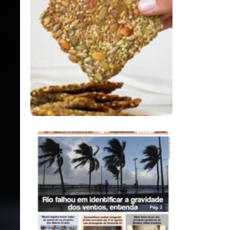
Comer Bem: Cracker
De Sementes
Ano X – Número 366
01 A 07 De Agosto De
2026