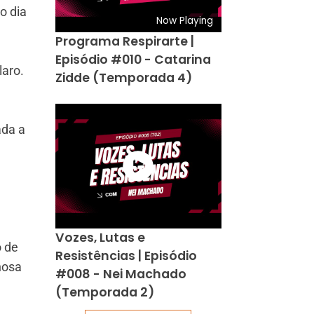
o dia
Now Playing
Programa Respirarte |
Episódio #010 - Catarina
laro.
Zidde (Temporada 4)
ada a
Vozes, Lutas e
o de
Resistências | Episódio
nosa
#008 - Nei Machado
(Temporada 2)