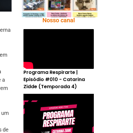
Nosso canal
derna
erem
a
Programa Respirarte |
Episódio #010 - Catarina
e a
Zidde (Temporada 4)
orem
r um
s de