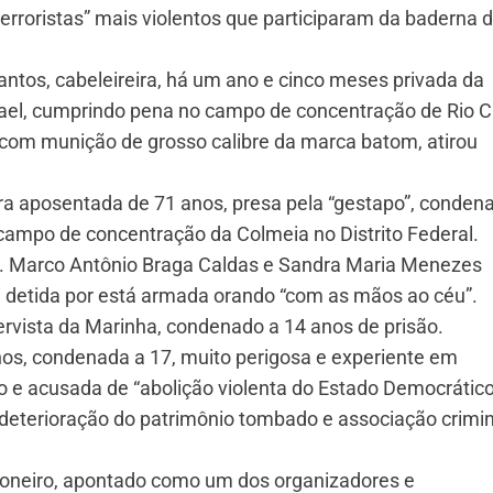
erroristas” mais violentos que participaram da baderna d
ntos, cabeleireira, há um ano e cinco meses privada da
ael, cumprindo pena no campo de concentração de Rio C
 com munição de grosso calibre da marca batom, atirou
ora aposentada de 71 anos, presa pela “gestapo”, conden
campo de concentração da Colmeia no Distrito Federal.
rio. Marco Antônio Braga Caldas e Sandra Maria Menezes
i detida por está armada orando “com as mãos ao céu”.
ervista da Marinha, condenado a 14 anos de prisão.
os, condenada a 17, muito perigosa e experiente em
o e acusada de “abolição violenta do Estado Democrátic
o, deterioração do patrimônio tombado e associação crimi
honeiro, apontado como um dos organizadores e