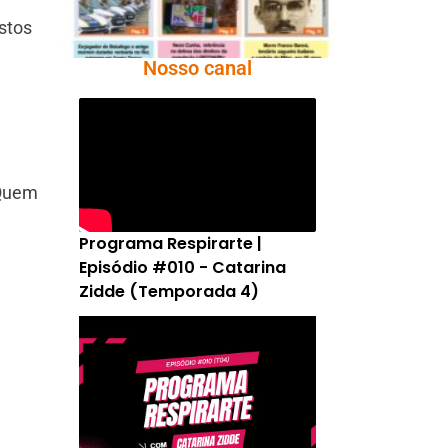
stos
Nosso canal
 Quem
Programa Respirarte |
Episódio #010 - Catarina
Zidde (Temporada 4)