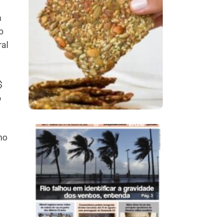
a
Comer Bem: Cracker
o
De Sementes
ral
$
o
no
Ano X – Número 366
01 A 07 De Agosto De
2026