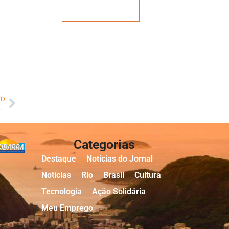
Veja mais
MO
 Fernando Verissimo, faz única apresentação no Teatro Brigitte Blair, em Copacabana
Categorias
Destaque
Notícias do Jornal
Notícias
Rio
Brasil
Cultura
Tecnologia
Ação Solidária
Meu Emprego