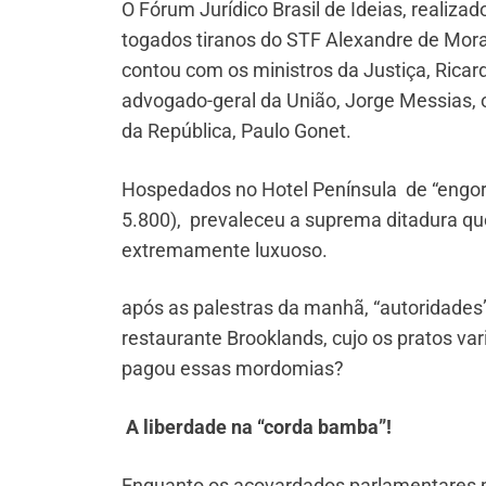
O Fórum Jurídico Brasil de Ideias, realiza
togados tiranos do STF Alexandre de Morae
contou com os ministros da Justiça, Ricar
advogado-geral da União, Jorge Messias, o 
da República, Paulo Gonet.
Hospedados no Hotel Península de “engord
5.800), prevaleceu a suprema ditadura que
extremamente luxuoso.
após as palestras da manhã, “autoridades
restaurante Brooklands, cujo os pratos va
pagou essas mordomias?
A liberdade na “corda bamba”!
Enquanto os acovardados parlamentares p