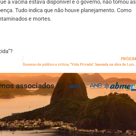
ue a vacina estava disponível e o governo, não tomou as
doença. Tudo indica que não houve planejamento. Como
ntaminados e mortes.
ida”?
PRÓXI
Sucesso de público e crítica, “Vida Privada”, baseada na obra de Luis
mos associados à: