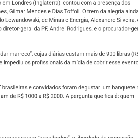
do em Londres (Inglaterra), contou com a presença dos
s, Gilmar Mendes e Dias Toffoli. O trem da alegria aind
do Lewandowski, de Minas e Energia, Alexandre Silveira, 
diretor-geral da PF, Andrei Rodrigues, e o procurador-ge
ar marreco”, cujas diárias custam mais de 900 libras (R
 impediu os profissionais da mídia de cobrir esse event
” brasileiras e convidados foram degustar um banquete 
riam de R$ 1000 a R$ 2000. A pergunta que fica é: quem
ermanecerem “acoelhados”, a liberdade de expressão,