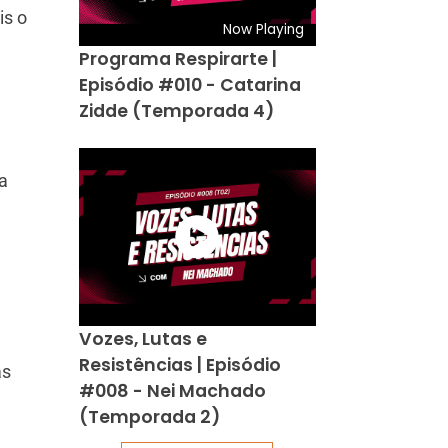
is o
Now Playing
Programa Respirarte |
Episódio #010 - Catarina
Zidde (Temporada 4)
a
Vozes, Lutas e
Resistências | Episódio
as
#008 - Nei Machado
(Temporada 2)