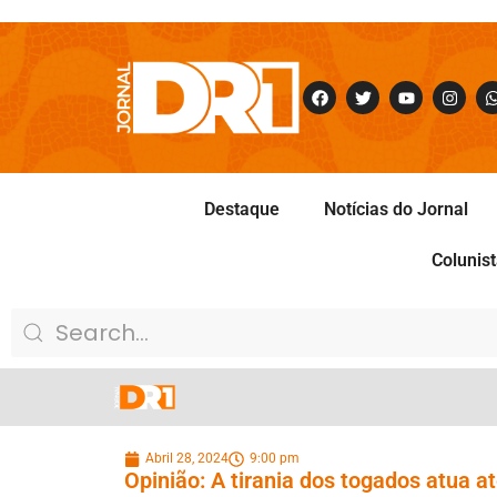
Destaque
Notícias do Jornal
Colunis
Abril 28, 2024
9:00 pm
Opinião: A tirania dos togados atua 