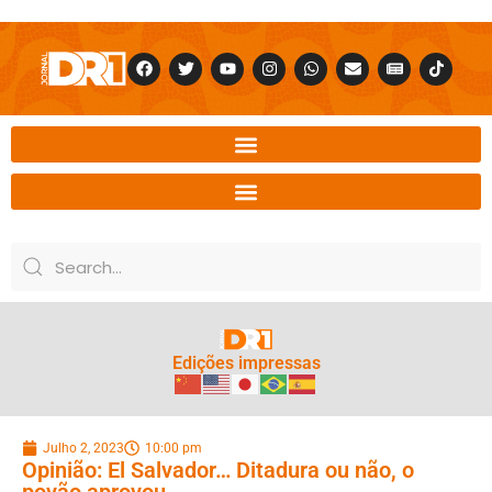
Edições impressas
Julho 2, 2023
10:00 pm
Opinião: El Salvador… Ditadura ou não, o
povão aprovou