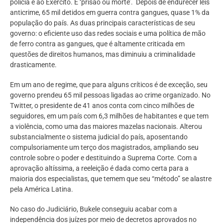
polícia e ao Exército. É ‘prisão ou morte’. Depois de endurecer leis
anticrime, 65 mil detidos em guerra contra gangues, quase 1% da
população do país. As duas principais características de seu
governo: o eficiente uso das redes sociais e uma política de mão
de ferro contra as gangues, que é altamente criticada em
questões de direitos humanos, mas diminuiu a criminalidade
drasticamente.
Em um ano de regime, que para alguns críticos é de exceção, seu
governo prendeu 65 mil pessoas ligadas ao crime organizado. No
Twitter, o presidente de 41 anos conta com cinco milhões de
seguidores, em um país com 6,3 milhões de habitantes e que tem
a violência, como uma das maiores mazelas nacionais. Alterou
substancialmente o sistema judicial do país, aposentando
compulsoriamente um terço dos magistrados, ampliando seu
controle sobre o poder e destituindo a Suprema Corte. Com a
aprovação altíssima, a reeleição é dada como certa para a
maioria dos especialistas, que temem que seu “método” se alastre
pela América Latina.
No caso do Judiciário, Bukele conseguiu acabar com a
independência dos juízes por meio de decretos aprovados no