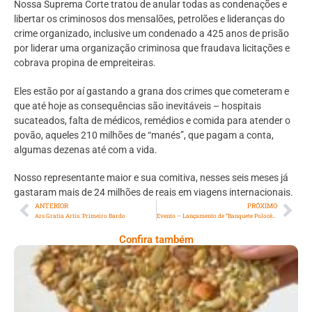
Nossa Suprema Corte tratou de anular todas as condenações e
libertar os criminosos dos mensalões, petrolões e lideranças do
crime organizado, inclusive um condenado a 425 anos de prisão
por liderar uma organização criminosa que fraudava licitações e
cobrava propina de empreiteiras.
Eles estão por aí gastando a grana dos crimes que cometeram e
que até hoje as consequências são inevitáveis – hospitais
sucateados, falta de médicos, remédios e comida para atender o
povão, aqueles 210 milhões de “manés”, que pagam a conta,
algumas dezenas até com a vida.
Nosso representante maior e sua comitiva, nesses seis meses já
gastaram mais de 24 milhões de reais em viagens internacionais.
ANTERIOR
PRÓXIMO
Ars Gratia Artis: Primeiro Bardo
Evento – Lançamento de “Banquete Polocêntrico”, de Vanda Salles
Confira também
Comer Bem: Cracker De Sementes