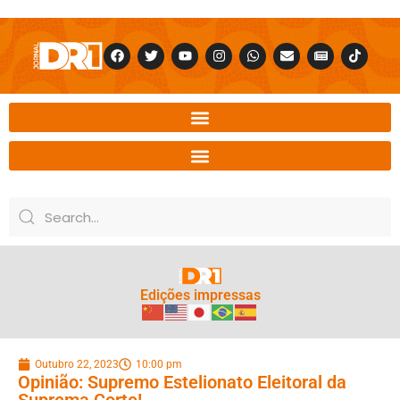
Edições impressas
Outubro 22, 2023
10:00 pm
Opinião: Supremo Estelionato Eleitoral da
Suprema Corte!