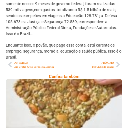
somente nesses 9 meses de governo federal, foram realizadas
539 mil viagens,com gastos totalizando
R$ 1.5 bilhão de reais
,
sendo os campeões em viagens a Educação 128.781; a Defesa
105.673 e a Justiça e Segurança 72.589, correspondem a
Administração Pública Federal Direta, Fundações e Autarquias.
Isso é o Brazil…
Enquanto isso, o povão, que paga essa conta, está carente de
emprego, segurança, moradia, educação e saúde pública. Isso é o
Brasil.
ANTERIOR
PRÓXIMO
Ars Gratia Artis: Borboleta Mágica
Pen Clube do Brasil
Confira também
Comer Bem: Cracker De Sementes