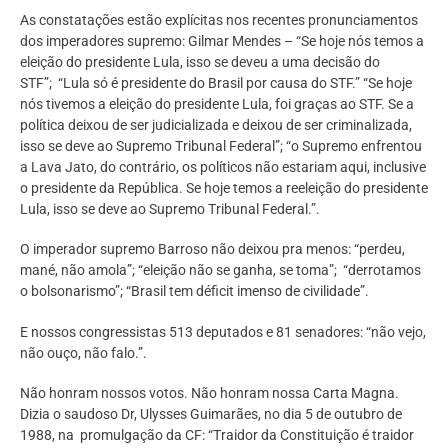
As constatações estão explícitas nos recentes pronunciamentos
dos imperadores supremo: Gilmar Mendes – “Se hoje nós temos a
eleição do presidente Lula, isso se deveu a uma decisão do
STF”; “Lula só é presidente do Brasil por causa do STF.”
“Se hoje
nós tivemos a eleição do presidente Lula, foi graças ao STF. Se a
política deixou de ser judicializada e deixou de ser criminalizada,
isso se deve ao Supremo Tribunal Federal”;
“o Supremo enfrentou
a Lava Jato, do contrário, os políticos não estariam aqui, inclusive
o presidente da República. Se hoje temos a reeleição do presidente
Lula, isso se deve ao Supremo Tribunal Federal.”.
O imperador supremo Barroso não deixou pra menos: “perdeu,
mané, não amola”; “eleição não se ganha, se toma”;
“derrotamos
o bolsonarismo”; “Brasil tem déficit imenso de civilidade”.
E nossos congressistas
513 deputados e 81 senadores
: “não vejo,
não ouço, não falo.”.
Não honram nossos votos. Não honram nossa Carta Magna.
Dizia o saudoso Dr,
Ulysses Guimarães, no dia 5 de outubro de
1988, na promulgação da CF: “Traidor da Constituição é traidor