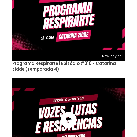
Now Playing
Programa Respirarte | Episódio #010 - Catarina
Zidde (Temporada 4)