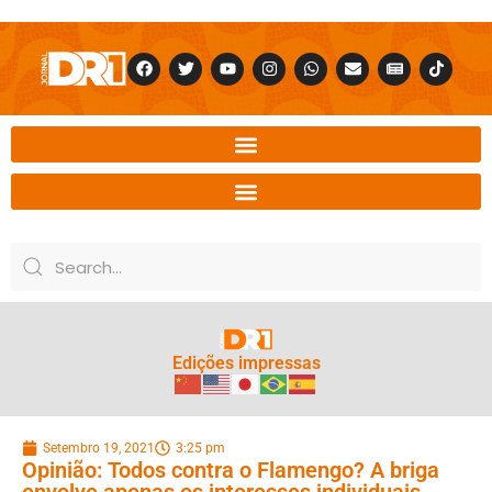
Edições impressas
Setembro 19, 2021
3:25 pm
Opinião: Todos contra o Flamengo? A briga
envolve apenas os interesses individuais