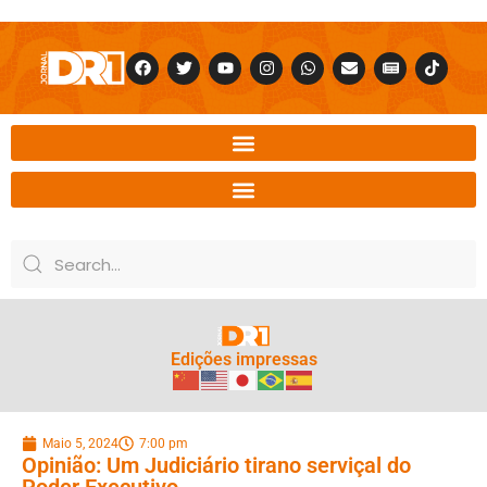
Edições impressas
Maio 5, 2024
7:00 pm
Opinião: Um Judiciário tirano serviçal do
Poder Executivo