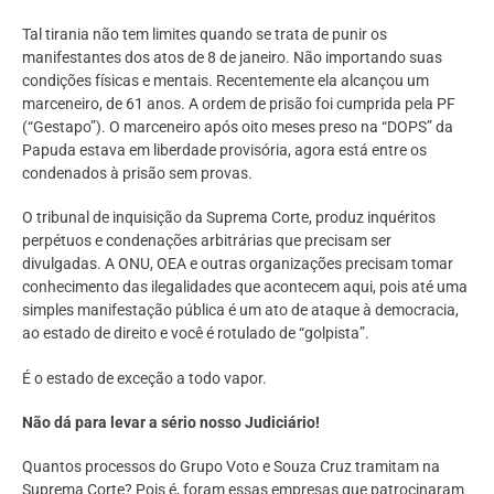
Tal tirania não tem limites quando se trata de punir os
manifestantes dos atos de 8 de janeiro. Não importando suas
condições físicas e mentais. Recentemente ela alcançou um
marceneiro, de 61 anos. A ordem de prisão foi cumprida pela PF
(“Gestapo”). O marceneiro após oito meses preso na “DOPS” da
Papuda estava em liberdade provisória, agora está entre os
condenados à prisão sem provas.
O tribunal de inquisição da Suprema Corte, produz inquéritos
perpétuos e condenações arbitrárias que precisam ser
divulgadas. A ONU, OEA e outras organizações precisam tomar
conhecimento das ilegalidades que acontecem aqui, pois até uma
simples manifestação pública é um ato de ataque à democracia,
ao estado de direito e você é rotulado de “golpista”.
É o estado de exceção a todo vapor.
Não dá para levar a sério nosso Judiciário!
Quantos processos do Grupo Voto e Souza Cruz tramitam na
Suprema Corte? Pois é, foram essas empresas que patrocinaram