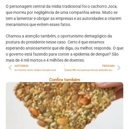
O personagem central da mídia tradicional foi o cachorro Joca,
que morreu por negligência de uma companhia aérea. Muito se
tem a lamentar e obrigar as empresas e as autoridades a criarem
mecanismos que evitem esses fatos.
Chamou a atenção também, o oportunismo demagógico da
postura do presidente nesse caso. Certo é que estamos
esperando ansiosamente que ele diga, ou melhor, responda. O que
o governo está fazendo para conter a epidemia de dengue? São
mais de 4 mil mortos e 4 milhões de doentes.
ANTERIOR
PRÓXIMO
Ars Gratia Artis: Onde a luz não toca
Quase 850 mil pessoas foram afetadas por chuvas no Rio Grande do Sul
Confira também
Comer Bem: Cracker De Sementes