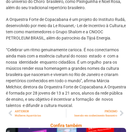
do universo do Choro brasileiro, como Pixinguinha e Noel Rosa,
além do seu tradicional repertório brasileiro.
A Orquestra Forte de Copacabana é um projeto do Instituto Rudá,
desenvolvido por meio da Le Rouanet,- Lei de Incentivo à Cultura,e
tem como mantenedores o Grupo Shalom e a CNOOC
PETROLEUM BRASIL, além do patrocínio da Tijoá Energia.
“Celebrar um ritmo genuinamente carioca. É nos conectarmos
ainda mais com a essência cultural do nosso estado e com a
nossa identidade enquanto cidadãos. É um orgulho para os
músicos render essa homenagem a grandes nomes da cultura
brasileira que nasceram e viveram no Rio de Janeiro e criaram
repertórios conhecidos em todo o mundo”, afirma Márcia
Melchior, diretora da Orquestra Forte de Copacabana.A Orquestra
é formada por 28 jovens de 13 a 21 anos, alunos da rede pública
de ensino, e seu objetivo é incentivar a formação de novos
talentos e difundir a cultura musical.
ANTERIOR
PRÓXIMO
Mulheres Aquaviárias
Imersão em conhecimento financeiro
Confira também