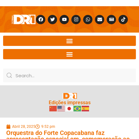
Edições impressas
Abril 28, 2025
9:52 pm
Orquestra do Forte Copacabana faz
apresentação especial em comemoração ao