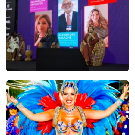
Longevidade, Inclusão E Futuro Marcam
Rio Innovation Week
Dani Sant’Anna É Confirmada Como Rainha
De Bateria Da Independentes De Olaria
Para O Carnaval 2027