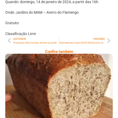
Quando: domingo, 14 de janeiro de 2024, a partir das 16h
Onde: Jardins do MAM – Aterro do Flamengo
Gratuito
Classificação Livre
ANTERIOR
PRÓXIMO
Programa sobre turismo estreia na grade nacional da TV Cultura
Alerj destinará mais de R$ 815 mil para instalação de ar-condicionado em escolas
Confira também
Comer Bem: Pão Low Carb