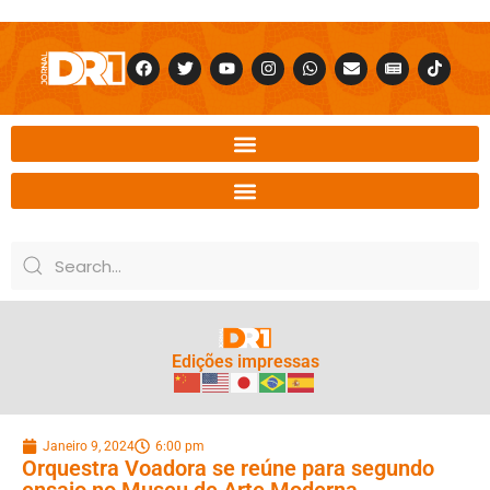
Edições impressas
Janeiro 9, 2024
6:00 pm
Orquestra Voadora se reúne para segundo
ensaio no Museu de Arte Moderna