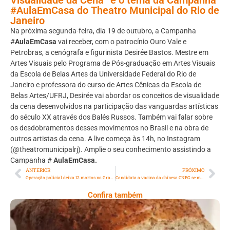
#AulaEmCasa do Theatro Municipal do Rio de
Janeiro
Na próxima segunda-feira, dia 19 de outubro, a Campanha
#
AulaEmCasa
vai receber, com o patrocínio Ouro Vale e
Petrobras, a cenógrafa e figurinista Desirée Bastos. Mestre em
Artes Visuais pelo Programa de Pós-graduação em Artes Visuais
da Escola de Belas Artes da Universidade Federal do Rio de
Janeiro e professora do curso de Artes Cênicas da Escola de
Belas Artes/UFRJ, Desirée vai abordar os conceitos de visualidade
da cena desenvolvidos na participação das vanguardas artísticas
do século XX através dos Balés Russos. Também vai falar sobre
os desdobramentos desses movimentos no Brasil e na obra de
outros artistas da cena. A live começa às 14h, no Instagram
(@theatromunicipalrj). Amplie o seu conhecimento assistindo a
Campanha #
AulaEmCasa.
ANTERIOR
PRÓXIMO
Operação policial deixa 12 mortos no Grande Rio
Candidata a vacina da chinesa CNBG se mostra promissora em testes
Confira também