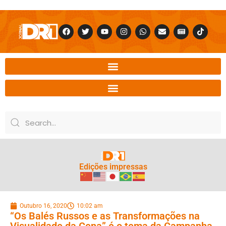
Edições impressas
Outubro 16, 2020
10:02 am
“Os Balés Russos e as Transformações na
Visualidade da Cena” é o tema da Campanha