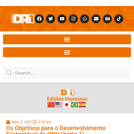
Edições impressas
Maio 2, 2021
3:30 pm
Os Objetivos para o Desenvolvimento
Sustentável da ONU (parte 1)