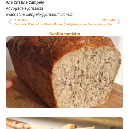
Ana Cristina Campelo
Advogada e jornalista
anacristina.campelo@jornaldr1.com.br
ANTERIOR
PRÓXIMO
Declaração Universal dos Direitos Humanos (parte 3)
Os Objetivos para o Desenvolvimento Sustentável da ONU (Parte 2)
Confira também
Comer Bem: Pão Low Carb