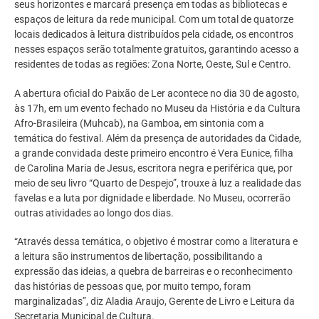
seus horizontes e marcará presença em todas as bibliotecas e
espaços de leitura da rede municipal. Com um total de quatorze
locais dedicados à leitura distribuídos pela cidade, os encontros
nesses espaços serão totalmente gratuitos, garantindo acesso a
residentes de todas as regiões: Zona Norte, Oeste, Sul e Centro.
A abertura oficial do Paixão de Ler acontece no dia 30 de agosto,
às 17h, em um evento fechado no Museu da História e da Cultura
Afro-Brasileira (Muhcab), na Gamboa, em sintonia com a
temática do festival. Além da presença de autoridades da Cidade,
a grande convidada deste primeiro encontro é Vera Eunice, filha
de Carolina Maria de Jesus, escritora negra e periférica que, por
meio de seu livro “Quarto de Despejo”, trouxe à luz a realidade das
favelas e a luta por dignidade e liberdade. No Museu, ocorrerão
outras atividades ao longo dos dias.
“Através dessa temática, o objetivo é mostrar como a literatura e
a leitura são instrumentos de libertação, possibilitando a
expressão das ideias, a quebra de barreiras e o reconhecimento
das histórias de pessoas que, por muito tempo, foram
marginalizadas”, diz Aladia Araujo, Gerente de Livro e Leitura da
Secretaria Municipal de Cultura.