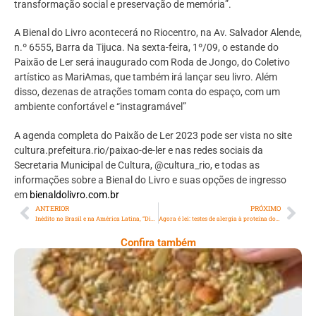
transformação social e preservação de memória”.
A Bienal do Livro acontecerá no Riocentro, na Av. Salvador Alende,
n.º 6555, Barra da Tijuca. Na sexta-feira, 1º/09, o estande do
Paixão de Ler será inaugurado com Roda de Jongo, do Coletivo
artístico as MariAmas, que também irá lançar seu livro. Além
disso, dezenas de atrações tomam conta do espaço, com um
ambiente confortável e “instagramável”
A agenda completa do Paixão de Ler 2023 pode ser vista no site
cultura.prefeitura.rio/paixao-de-ler e nas redes sociais da
Secretaria Municipal de Cultura, @cultura_rio, e todas as
informações sobre a Bienal do Livro e suas opções de ingresso
em
bienaldolivro.com.br
ANTERIOR
PRÓXIMO
Inédito no Brasil e na América Latina, “Disney Princesa, o espetáculo” chega ao Rio de Janeiro, no dia 7 de setembro
Agora é lei: testes de alergia à proteína do leite poderão ser realizados na rede pública de saúde
Confira também
Comer Bem: Cracker De Sementes