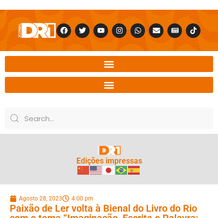
Edições impressas
Agosto 28, 2023
4:00 pm
Paixão de Ler volta à Bienal do Livro do Rio
com o tema “Imaginação, Escrita e Palavra: