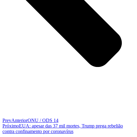
Prev
Anterior
ONU / ODS 14
Próximo
EUA: apesar das 37 mil mortes, Trump prega rebelião
contra confinamento por coronavírus