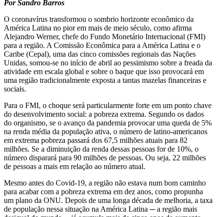
Por Sandro Barros
O coronavírus transformou o sombrio horizonte econômico da
América Latina no pior em mais de meio século, como afirma
Alejandro Werner, chefe do Fundo Monetário Internacional (FMI)
para a região. A Comissão Econômica para a América Latina e o
Caribe (Cepal), uma das cinco comissões regionais das Nações
Unidas, somou-se no início de abril ao pessimismo sobre a freada da
atividade em escala global e sobre o baque que isso provocará em
uma região tradicionalmente exposta a tantas mazelas financeiras e
sociais.
Para o FMI, o choque será particularmente forte em um ponto chave
do desenvolvimento social: a pobreza extrema. Segundo os dados
do organismo, se o avanço da pandemia provocar uma queda de 5%
na renda média da população ativa, o número de latino-americanos
em extrema pobreza passará dos 67,5 milhões atuais para 82
milhões. Se a diminuição da renda dessas pessoas for de 10%, o
número disparará para 90 milhões de pessoas. Ou seja, 22 milhões
de pessoas a mais em relação ao número atual.
Mesmo antes do Covid-19, a região não estava num bom caminho
para acabar com a pobreza extrema em dez anos, como propunha
um plano da ONU. Depois de uma longa década de melhoria, a taxa
de população nessa situação na América Latina ─ a região mais