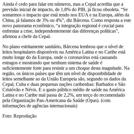
Ainda é cedo para falar em números, mas a Cepal acredita que a
previsão inicial de impacto, de 1,8% do PIB, já ficou obsoleta. “Se
somarmos o impacto que está tendo nos EUA e na Europa, além da
China, já falamos de 3% ou 4%”, diz Bárcena. Como resposta a este
novo panorama econômico, “a integração regional é crucial para
enfrentar a crise, independentemente das diferenças políticas”,
afirmou a chefe da Cepal.
No plano estritamente sanitário, Bárcena lembrou que o nível de
leitos hospitalares disponíveis na América Latina e no Caribe está
muito longe do da Europa, onde o coronavírus está causando
estragos e mostrando que nenhum sistema de saúde é
suficientemente forte para resistir a um choque desta magnitude. Na
região, os únicos países que têm um nível de disponibilidade de
leitos semelhante ao da União Europeia são, segundo os dados da
Cepal, Cuba e duas pequenas nações caribenhas: Barbados e São
Cristóvão e Névis. E o gasto público médio de saúde na América
Latina e no Caribe mal passa de 2,2%, um terço do recomendado
pela Organização Pan-Americana da Saúde (Opas). (com
informações de agências internacionais)
Foto: Reprodução