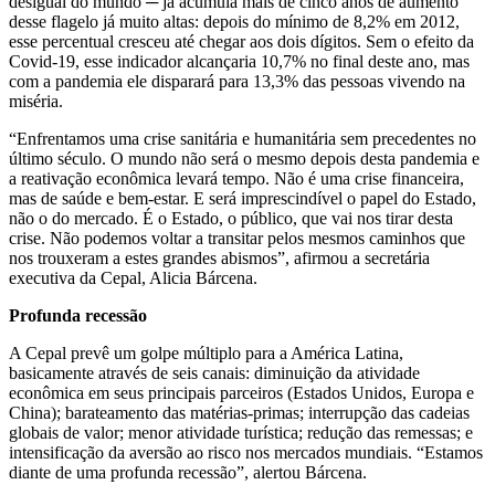
desigual do mundo ─ já acumula mais de cinco anos de aumento
desse flagelo já muito altas: depois do mínimo de 8,2% em 2012,
esse percentual cresceu até chegar aos dois dígitos. Sem o efeito da
Covid-19, esse indicador alcançaria 10,7% no final deste ano, mas
com a pandemia ele disparará para 13,3% das pessoas vivendo na
miséria.
“Enfrentamos uma crise sanitária e humanitária sem precedentes no
último século. O mundo não será o mesmo depois desta pandemia e
a reativação econômica levará tempo. Não é uma crise financeira,
mas de saúde e bem-estar. E será imprescindível o papel do Estado,
não o do mercado. É o Estado, o público, que vai nos tirar desta
crise. Não podemos voltar a transitar pelos mesmos caminhos que
nos trouxeram a estes grandes abismos”, afirmou a secretária
executiva da Cepal, Alicia Bárcena.
Profunda recessão
A Cepal prevê um golpe múltiplo para a América Latina,
basicamente através de seis canais: diminuição da atividade
econômica em seus principais parceiros (Estados Unidos, Europa e
China); barateamento das matérias-primas; interrupção das cadeias
globais de valor; menor atividade turística; redução das remessas; e
intensificação da aversão ao risco nos mercados mundiais. “Estamos
diante de uma profunda recessão”, alertou Bárcena.