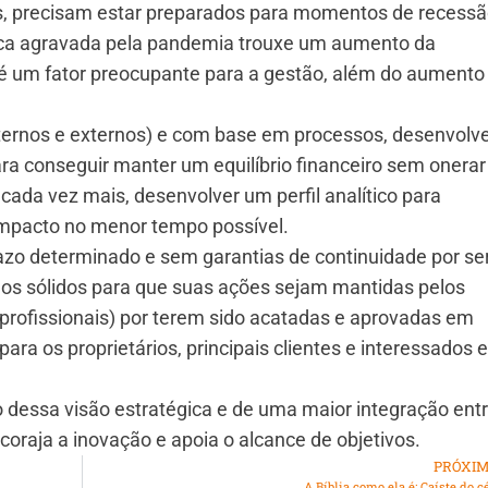
, precisam estar preparados para momentos de recess
ca agravada pela pandemia trouxe um aumento da
 é um fator preocupante para a gestão, além do aumento
nternos e externos) e com base em processos, desenvolv
ra conseguir manter um equilíbrio financeiro sem onerar
cada vez mais, desenvolver um perfil analítico para
impacto no menor tempo possível.
azo determinado e sem garantias de continuidade por se
lanos sólidos para que suas ações sejam mantidas pelos
 profissionais) por terem sido acatadas e aprovadas em
ra os proprietários, principais clientes e interessados 
ão dessa visão estratégica e de uma maior integração ent
oraja a inovação e apoia o alcance de objetivos.
PRÓXI
A Bíblia como ela é: Caíste do c