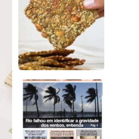
Comer Bem: Cracker
De Sementes
Ano X – Número 366
01 A 07 De Agosto De
2026