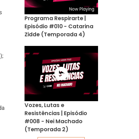
Now Playing
s
Programa Respirarte |
Episódio #010 - Catarina
Zidde (Temporada 4)
);
Vozes, Lutas e
da
Resistências | Episódio
#008 - Nei Machado
(Temporada 2)