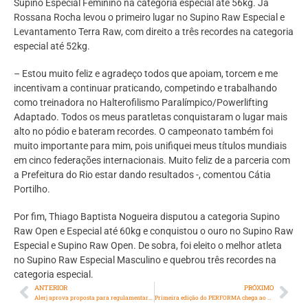
Supino Especial Feminino na categoria especial até 56kg. Já
Rossana Rocha levou o primeiro lugar no Supino Raw Especial e
Levantamento Terra Raw, com direito a três recordes na categoria
especial até 52kg.
– Estou muito feliz e agradeço todos que apoiam, torcem e me
incentivam a continuar praticando, competindo e trabalhando
como treinadora no Halterofilismo Paralímpico/Powerlifting
Adaptado. Todos os meus paratletas conquistaram o lugar mais
alto no pódio e bateram recordes. O campeonato também foi
muito importante para mim, pois unifiquei meus títulos mundiais
em cinco federações internacionais. Muito feliz de a parceria com
a Prefeitura do Rio estar dando resultados -, comentou Cátia
Portilho.
Por fim, Thiago Baptista Nogueira disputou a categoria Supino
Raw Open e Especial até 60kg e conquistou o ouro no Supino Raw
Especial e Supino Raw Open. De sobra, foi eleito o melhor atleta
no Supino Raw Especial Masculino e quebrou três recordes na
categoria especial.
ANTERIOR
PRÓXIMO
Alerj aprova proposta para regulamentar nova jornada de trabalho de inspetores escolares
Primeira edição do PERFORMA chega ao Rio neste sábado com exposições e performances artísticas gratuitas