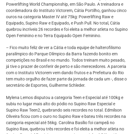
Powerlifting World Championship, em São Paulo. A treinadora e
coordenadora do Instituto Victorem, Cátia Portilho, ganhou cinco
ouros na categoria Master IV até 75kg: Powerlifting Raw e
Equipado, Supino Raw e Equipado, e Push Pull. No total, Cátia
quebrou incríveis 26 recordes e foi eleita a melhor atleta no Supino
Open Feminino e no Terra Equipado Open Feminino.
– Fico muito feliz de ver a Cátia e toda equipe de halterofilismo
paralímpico do Parque Olímpico da Barra fazendo bonito em
competições no Brasil e no mundo. Todos treinam muito pesado,
já tive o prazer de conferir de perto e são merecedores. A parceria
com o Instituto Victorem vem dando frutos e a Prefeitura do Rio
tem muito orgulho de fazer parte da jornada de cada um -, disse o
secretário de Esportes, Guilherme Schleder.
Mylena Lemos disputou a categoria Teen e Especial até 100kg e
subiu no lugar mais alto do pódio no Supino Raw Especial e
Supino Raw Teen2, quebrando seis recordes no total. Edmilson
Oliveira ficou com o ouro no Supino Raw e bateu três recordes na
categoria especial até 56kg. Carolina Basílio foi campeã no
Supino Raw, quebrou três recordes e foi eleita a melhor atleta no