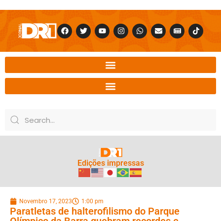
Edições impressas
Novembro 17, 2023
1:00 pm
Paratletas de halterofilismo do Parque
Olímpico da Barra quebram recordes e