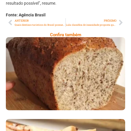
resultado possível”, resume.
Fonte: Agência Brasil
ANTERIOR
PRÓXIMO
Quais destinos turísticos do Brasil possuem maiores procuras por hospedagem tipo AIRBNB
Lula classifica de insanidade proposta que equipara aborto a homicídio
Confira também
Comer Bem: Pão Low Carb