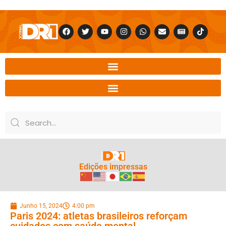
Edições impressas
Junho 15, 2024
4:00 pm
Paris 2024: atletas brasileiros reforçam
cuidados com saúde mental