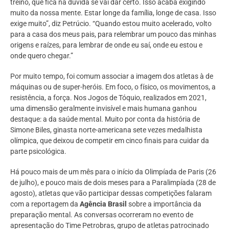
treino, que fica na dúvida se vai dar certo. Isso acaba exigindo
muito da nossa mente. Estar longe da família, longe de casa. Isso
exige muito”, diz Petrúcio. “Quando estou muito acelerado, volto
para a casa dos meus pais, para relembrar um pouco das minhas
origens e raízes, para lembrar de onde eu saí, onde eu estou e
onde quero chegar.”
Por muito tempo, foi comum associar a imagem dos atletas à de
máquinas ou de super-heróis. Em foco, o físico, os movimentos, a
resistência, a força. Nos Jogos de Tóquio, realizados em 2021,
uma dimensão geralmente invisível e mais humana ganhou
destaque: a da saúde mental. Muito por conta da história de
Simone Biles, ginasta norte-americana sete vezes medalhista
olímpica, que deixou de competir em cinco finais para cuidar da
parte psicológica.
Há pouco mais de um mês para o início da Olimpíada de Paris (26
de julho), e pouco mais de dois meses para a Paralimpíada (28 de
agosto), atletas que vão participar dessas competições falaram
com a reportagem da
Agência Brasil
sobre a importância da
preparação mental. As conversas ocorreram no evento de
apresentação do Time Petrobras, grupo de atletas patrocinado