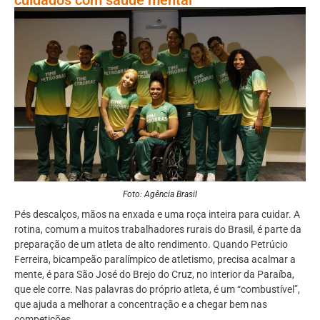
Foto: Agência Brasil
Pés descalços, mãos na enxada e uma roça inteira para cuidar. A
rotina, comum a muitos trabalhadores rurais do Brasil, é parte da
preparação de um atleta de alto rendimento. Quando Petrúcio
Ferreira, bicampeão paralímpico de atletismo, precisa acalmar a
mente, é para São José do Brejo do Cruz, no interior da Paraíba,
que ele corre. Nas palavras do próprio atleta, é um “combustível”,
que ajuda a melhorar a concentração e a chegar bem nas
competições.