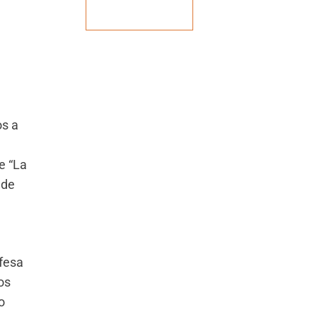
Veja mais
os a
e “La
 de
fesa
os
o