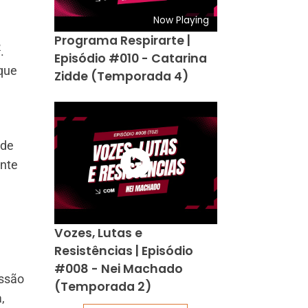
Now Playing
Programa Respirarte |
2
.
Episódio #010 - Catarina
 que
Zidde (Temporada 4)
 de
ente
e
Vozes, Lutas e
Resistências | Episódio
#008 - Nei Machado
ussão
(Temporada 2)
,