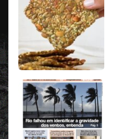
Comer Bem: Cracker
De Sementes
Ano X – Número 366
01 A 07 De Agosto De
2026