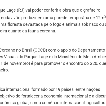
ue Lage (RJ) vai poder conferir a obra que o grafiteiro
o Leodav vão produzir em uma parede temporária de 12m
ir uma floresta devastada pelo fogo e animais sob risco ou
leira quanto da fauna coreana.
al Coreano no Brasil (CCCB) com o apoio do Departamento
tes Visuais do Parque Lage e do Ministério do Meio Ambi
 11 de novembro) é para promover o encontro do G20, qu
eiro.
a internacional formado por 19 países, entre nações
bjetivo de fortalecer a economia internacional e a disc
nômico global, como comércio internacional, agricultura