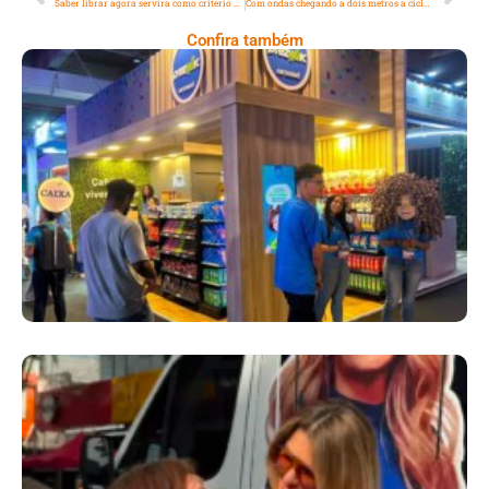
Saber librar agora servira como criterio de desempate em concursos publicos no Rio
Com ondas chegando a dois metros a ciclovia Tim Maia e interditada
Confira também
Cencosud Promove Inovação No Brasil
Com A Participação Do Prezunic No Rio
Innovation Week 2026
​Segurança Pública Lidera Queixas De
Moradores Do Rio Em Escuta Promovida Por
Antônia Fontenelle