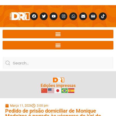
Edições impressas
Março 11, 2026
3:00 pm
Pedido de prisão domiciliar de Monique
Medeiros é negada às vésperas do júri do