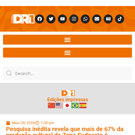
Edições impressas
Maio 28, 2026
1:00 pm
Pesquisa inédita revela que mais de 67% da
produção cultural da Zona Sudoeste é