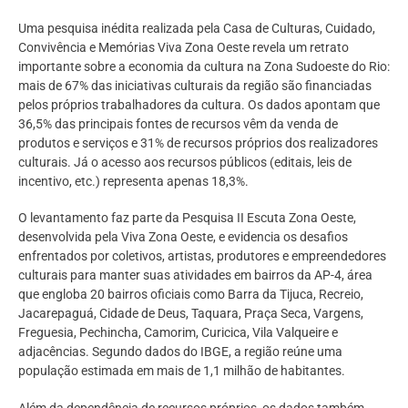
Uma pesquisa inédita realizada pela Casa de Culturas, Cuidado,
Convivência e Memórias Viva Zona Oeste revela um retrato
importante sobre a economia da cultura na Zona Sudoeste do Rio:
mais de 67% das iniciativas culturais da região são financiadas
pelos próprios trabalhadores da cultura. Os dados apontam que
36,5% das principais fontes de recursos vêm da venda de
produtos e serviços e 31% de recursos próprios dos realizadores
culturais. Já o acesso aos recursos públicos (editais, leis de
incentivo, etc.) representa apenas 18,3%.
O levantamento faz parte da Pesquisa II Escuta Zona Oeste,
desenvolvida pela Viva Zona Oeste, e evidencia os desafios
enfrentados por coletivos, artistas, produtores e empreendedores
culturais para manter suas atividades em bairros da AP-4, área
que engloba 20 bairros oficiais como Barra da Tijuca, Recreio,
Jacarepaguá, Cidade de Deus, Taquara, Praça Seca, Vargens,
Freguesia, Pechincha, Camorim, Curicica, Vila Valqueire e
adjacências. Segundo dados do IBGE, a região reúne uma
população estimada em mais de 1,1 milhão de habitantes.
Além da dependência de recursos próprios, os dados também