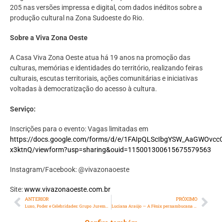
205 nas versões impressa e digital, com dados inéditos sobre a
produção cultural na Zona Sudoeste do Rio.
Sobre a Viva Zona Oeste
A Casa Viva Zona Oeste atua há 19 anos na promoção das
culturas, memórias e identidades do território, realizando feiras
culturais, escutas territoriais, ações comunitárias e iniciativas
voltadas à democratização do acesso à cultura.
Serviço:
Inscrições para o evento:
Vagas limitadas em
https://docs.google.com/forms/d/e/1FAIpQLScIbgYSW_AaGWOv
x3ktnQ/viewform?usp=sharing&ouid=115001300615675579563
Instagram/Facebook: @vivazonaoeste
Site:
www.vivazonaoeste.com.br
ANTERIOR
PRÓXIMO
Luxo, Poder e Celebridades: Grupo Jurema transforma o Rio em palco de uma das noites mais glamorosas de 2026
Luciana Araújo — A Fênix pernambucana Que Virou Potência Nacional