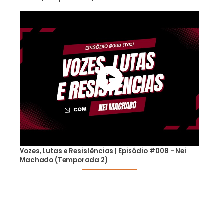
Vozes, Lutas e Resistências | Episódio #008 - Nei
Machado (Temporada 2)
Veja mais