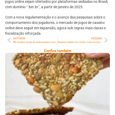
jogos online sejam ofertados por plataformas sediadas no Brasil,
com domínio “.bet.br”, a partir de janeiro de 2025.
Com a nova regulamentação e o avanço das pesquisas sobre o
comportamento dos jogadores, o mercado de jogos de cassino
online deve seguir em expansão, agora sob regras mais claras e
fiscalização reforçada.
ANTERIOR
PRÓXIMO
PM recupera carga de medicamentos avaliada em R$ 800 mil após fuga de suspeitos
Pesquisa inédita vai revelar como circulam os recursos culturais na Zona Oeste e Sudoeste do Rio
Confira também
Comer Bem: Cracker De Sementes