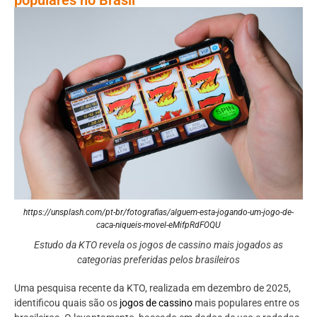
https://unsplash.com/pt-br/fotografias/alguem-esta-jogando-um-jogo-de-
caca-niqueis-movel-eMifpRdFOQU
Estudo da KTO revela os jogos de cassino mais jogados as
categorias preferidas pelos brasileiros
Uma pesquisa recente da KTO, realizada em dezembro de 2025,
identificou quais são os
jogos de cassino
mais populares entre os