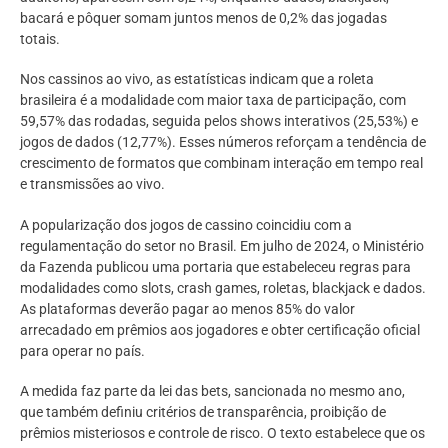
bacará e pôquer somam juntos menos de 0,2% das jogadas
totais.
Nos cassinos ao vivo, as estatísticas indicam que a roleta
brasileira é a modalidade com maior taxa de participação, com
59,57% das rodadas, seguida pelos shows interativos (25,53%) e
jogos de dados (12,77%). Esses números reforçam a tendência de
crescimento de formatos que combinam interação em tempo real
e transmissões ao vivo.
A popularização dos jogos de cassino coincidiu com a
regulamentação do setor no Brasil. Em julho de 2024, o Ministério
da Fazenda publicou uma portaria que estabeleceu regras para
modalidades como slots, crash games, roletas, blackjack e dados.
As plataformas deverão pagar ao menos 85% do valor
arrecadado em prêmios aos jogadores e obter certificação oficial
para operar no país.
A medida faz parte da lei das bets, sancionada no mesmo ano,
que também definiu critérios de transparência, proibição de
prêmios misteriosos e controle de risco. O texto estabelece que os