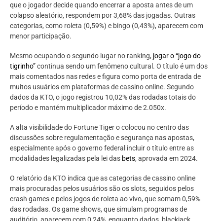
que o jogador decide quando encerrar a aposta antes de um
colapso aleatório, respondem por 3,68% das jogadas. Outras
categorias, como roleta (0,59%) e bingo (0,43%), aparecem com
menor participação.
Mesmo ocupando o segundo lugar no ranking,
jogar o “jogo do
tigrinho”
continua sendo um fenômeno cultural. O título é um dos
mais comentados nas redes e figura como porta de entrada de
muitos usuários em plataformas de cassino online. Segundo
dados da KTO, o jogo registrou 10,02% das rodadas totais do
período e mantém multiplicador máximo de 2.050x.
A alta visibilidade do Fortune Tiger o colocou no centro das
discussões sobre regulamentação e segurança nas apostas,
especialmente após o governo federal incluir o título entre as
modalidades legalizadas pela lei das
bets
, aprovada em 2024.
O relatório da KTO indica que as categorias de cassino online
mais procuradas pelos usuários são os slots, seguidos pelos
crash games e pelos jogos de roleta ao vivo, que somam 0,59%
das rodadas. Os game shows, que simulam programas de
auditório, aparecem com 0,24%, enquanto dados, blackjack,