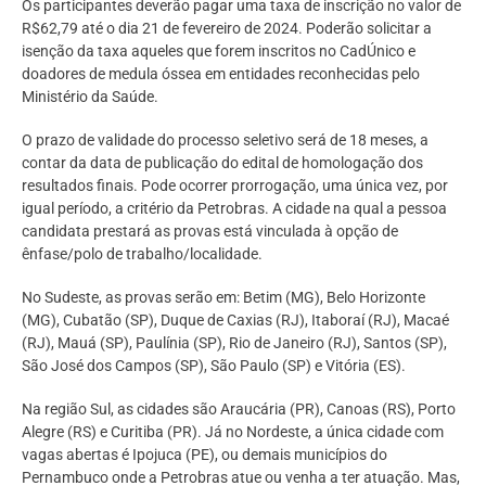
Os participantes deverão pagar uma taxa de inscrição no valor de
R$62,79 até o dia 21 de fevereiro de 2024. Poderão solicitar a
isenção da taxa aqueles que forem inscritos no CadÚnico e
doadores de medula óssea em entidades reconhecidas pelo
Ministério da Saúde.
O prazo de validade do processo seletivo será de 18 meses, a
contar da data de publicação do edital de homologação dos
resultados finais. Pode ocorrer prorrogação, uma única vez, por
igual período, a critério da Petrobras. A cidade na qual a pessoa
candidata prestará as provas está vinculada à opção de
ênfase/polo de trabalho/localidade.
No Sudeste, as provas serão em: Betim (MG), Belo Horizonte
(MG), Cubatão (SP), Duque de Caxias (RJ), Itaboraí (RJ), Macaé
(RJ), Mauá (SP), Paulínia (SP), Rio de Janeiro (RJ), Santos (SP),
São José dos Campos (SP), São Paulo (SP) e Vitória (ES).
Na região Sul, as cidades são Araucária (PR), Canoas (RS), Porto
Alegre (RS) e Curitiba (PR). Já no Nordeste, a única cidade com
vagas abertas é Ipojuca (PE), ou demais municípios do
Pernambuco onde a Petrobras atue ou venha a ter atuação. Mas,