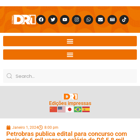
Edições impressas
Janeiro 1, 2024
8:00 pm
Petrobras publica edital para concurso com
mais de 6 mil vagas e salário de R$ 5,8 mil