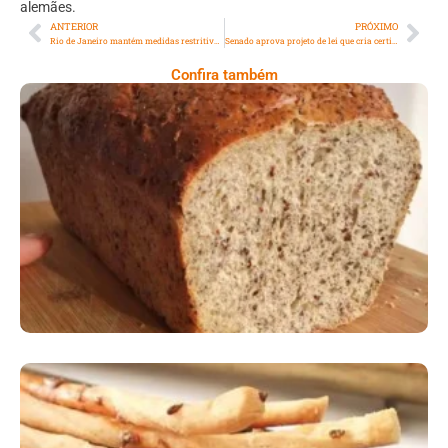
alemães.
ANTERIOR
PRÓXIMO
Rio de Janeiro mantém medidas restritivas até o dia 28 de junho
Senado aprova projeto de lei que cria certificado para vacinados contra covid-19
Confira também
Comer Bem: Pão Low Carb