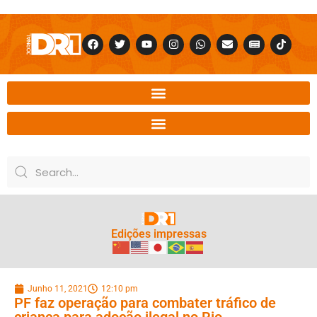
Edições impressas
Junho 11, 2021
12:10 pm
PF faz operação para combater tráfico de
criança para adoção ilegal no Rio