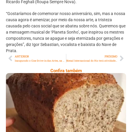
Ricardo Feghali (Roupa Sempre Nova).
“Gostaríamos de comemorar nosso aniversário, sim, mas a nossa
causa agora é amenizar, por meio da nossa arte, a tristeza
causada pelo caos social que se abateu sobre nós. Queremos que
a mensagem musical de ‘Planeta Sonho’, que inspirou os mestres
compositores, nunca se apague e seja eternizada por gerações e
gerações”, diz Igor Sebastian, vocalista e baixista do Nave de
Prata.
ANTERIOR
PRÓXIMO
Inaugurado o Cine Drive-in das Artes, na Barra
Bienal Internacional do Rio terá atividades permanentes
Confira também
Comer Bem: Pão Low Carb