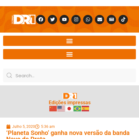
Edições impressas
Julho 5, 2020
5:36 am
‘Planeta Sonho’ ganha nova versão da banda
Nave de Prata