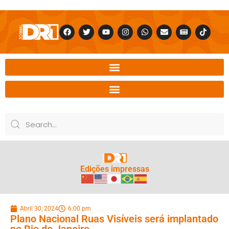
Edições impressas
Abril 30, 2024
6:00 pm
Plano Nacional Ruas Visíveis será implantado
no Rio de Janeiro