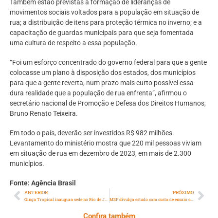
Também estão previstas a formação de lideranças de
movimentos sociais voltados para a população em situação de
rua; a distribuição de itens para proteção térmica no inverno; e a
capacitação de guardas municipais para que seja fomentada
uma cultura de respeito a essa população.
“Foi um esforço concentrado do governo federal para que a gente
colocasse um plano à disposição dos estados, dos municípios
para que a gente reverta, num prazo mais curto possível essa
dura realidade que a população de rua enfrenta”, afirmou o
secretário nacional de Promoção e Defesa dos Direitos Humanos,
Bruno Renato Teixeira.
Em todo o país, deverão ser investidos R$ 982 milhões.
Levantamento do ministério mostra que 220 mil pessoas viviam
em situação de rua em dezembro de 2023, em mais de 2.300
municípios.
Fonte: Agência Brasil
ANTERIOR
PRÓXIMO
Ginga Tropical inaugura sede no Rio de Janeiro
MSF divulga estudo com custo de ensaio clínico de tuberculose e abre caminho para mais transparência
Confira também