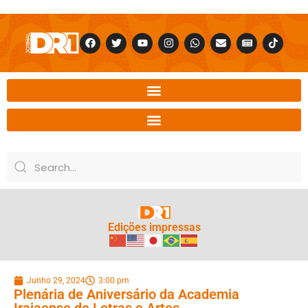
Edições impressas
Junho 29, 2024
3:00 pm
Plenária de Aniversário da Academia
Irajaense de Letras e Artes