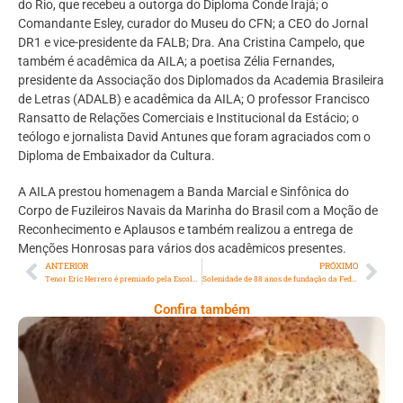
do Rio, que recebeu a outorga do Diploma Conde Irajá; o
Comandante Esley, curador do Museu do CFN; a CEO do Jornal
DR1 e vice-presidente da FALB; Dra. Ana Cristina Campelo, que
também é acadêmica da AILA; a poetisa Zélia Fernandes,
presidente da Associação dos Diplomados da Academia Brasileira
de Letras (ADALB) e acadêmica da AILA; O professor Francisco
Ransatto de Relações Comerciais e Institucional da Estácio; o
teólogo e jornalista David Antunes que foram agraciados com o
Diploma de Embaixador da Cultura.
A AILA prestou homenagem a Banda Marcial e Sinfônica do
Corpo de Fuzileiros Navais da Marinha do Brasil com a Moção de
Reconhecimento e Aplausos e também realizou a entrega de
Menções Honrosas para vários dos acadêmicos presentes.
ANTERIOR
PRÓXIMO
Tenor Eric Herrero é premiado pela Escola RenovaBR
Solenidade de 88 anos de fundação da Federação das Academias de Letras do Brasil
Confira também
Comer Bem: Pão Low Carb