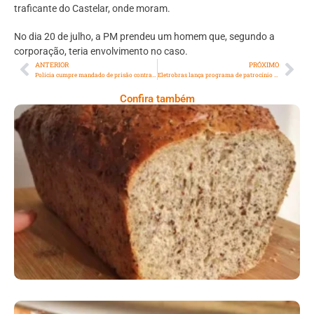
traficante do Castelar, onde moram.
No dia 20 de julho, a PM prendeu um homem que, segundo a
corporação, teria envolvimento no caso.
ANTERIOR
PRÓXIMO
Polícia cumpre mandado de prisão contra ex-vereador do Rio
Eletrobras lança programa de patrocínio a projetos esportivos
Confira também
Comer Bem: Pão Low Carb