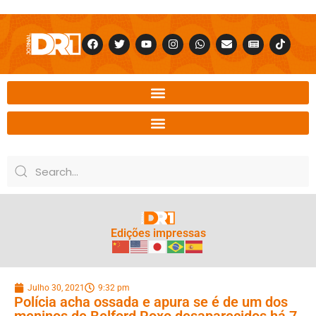
Edições impressas
Julho 30, 2021
9:32 pm
Polícia acha ossada e apura se é de um dos
meninos de Belford Roxo desaparecidos há 7