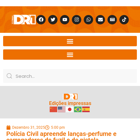
Edições impressas
Dezembro 31, 2025
5:00 pm
Polícia Civil apreende lanças-perfume e
carregadores de fuzil e de pistola