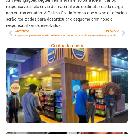
As investigações seguem em andamento para identificar os
responsáveis pelo envio do material e os destinatários da carga
nos outros estados. A Polícia Civil informou que novas diligências
serão realizadas para desarticular o esquema criminoso e
responsabilizar os envolvidos.
ANTERIOR
PRÓXIMO
Reajuste na passagem no Rio: ônibus e outros transportes passam a custar R$5 em 2026
Rô Pires, modelo da maturidade, participa do programa RESGATE apresentado por Guilherme Tavares
Confira também
Cencosud Promove Inovação No Brasil
Com A Participação Do Prezunic No Rio
Innovation Week 2026